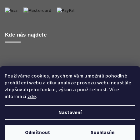
Kde nás najdete
Používáme cookies, abychom Vám umožnili pohodlné
prohlížení webu a díky analýze provozu webu neustále
zlepšovali jeho funkce, výkon a použitelnost. Více
informací
zde
.
Nastavení
Copyright 2026
Aroma WORLD CZ s.r.o.
. Všechna práva
vyhrazena.
Odmítnout
Souhlasím