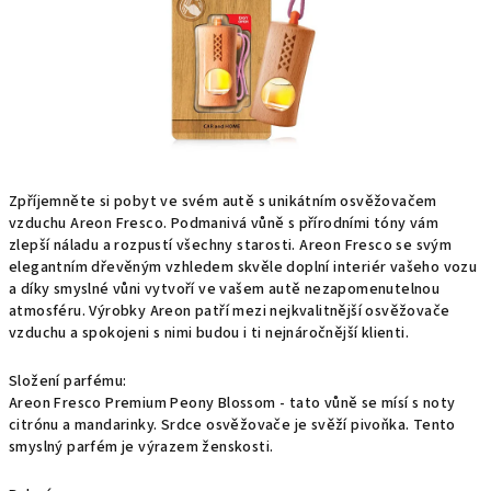
Zpříjemněte si pobyt ve svém autě s unikátním osvěžovačem
vzduchu Areon Fresco. Podmanivá vůně s přírodními tóny vám
zlepší náladu a rozpustí všechny starosti. Areon Fresco se svým
elegantním dřevěným vzhledem skvěle doplní interiér vašeho vozu
a díky smyslné vůni vytvoří ve vašem autě nezapomenutelnou
atmosféru. Výrobky Areon patří mezi nejkvalitnější osvěžovače
vzduchu a spokojeni s nimi budou i ti nejnáročnější klienti.
Složení parfému:
Areon Fresco Premium Peony Blossom - tato vůně se mísí s noty
citrónu a mandarinky. Srdce osvěžovače je svěží pivoňka. Tento
smyslný parfém je výrazem ženskosti.