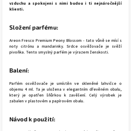
vzduchu a spokojeni s nimi budou i ti nejnáročnější
klienti.
Složení parfému:
Areon Fresco Premium Peony Blossom - tato vůně se mísí s
noty citrónu a mandarinky. Srdce osvěžovače je svěží
pivoňka. Tento smyslný parfém je výrazem ženskosti.
Balení:
Parfém osvěžovače je umístěn ve skleněné lahvičce o
objemu 4 ml. Ta je uložena v elegantním dřevěném obalu,
který je opatřen šňůrkou k zavěšení. Celý výrobek je
zabalen v plastovém a papírovém obalu.
Návod k použití: