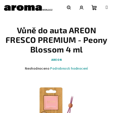
Přejít
na
obsah
Nákupní
Hledat
Přihlášení
Vůně do auta AREON
košík
FRESCO PREMIUM - Peony
Blossom 4 ml
AREON
Průměrné
Neohodnoceno
Podrobnosti hodnocení
hodnocení
produktu
je
0,0
z
5
hvězdiček.