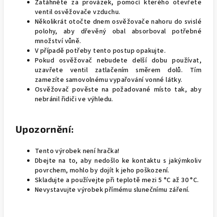
Zatáhněte za provázek, pomocí kterého otevřete
ventil osvěžovače vzduchu.
Několikrát otočte dnem osvěžovače nahoru do svislé
polohy, aby dřevěný obal absorboval potřebné
množství vůně.
V případě potřeby tento postup opakujte.
Pokud osvěžovač nebudete delší dobu používat,
uzavřete ventil zatlačením směrem dolů. Tím
zamezíte samovolnému vypařování vonné látky.
Osvěžovač pověste na požadované místo tak, aby
nebránil řidiči ve výhledu.
Upozornění:
Tento výrobek není hračka!
Dbejte na to, aby nedošlo ke kontaktu s jakýmkoliv
povrchem, mohlo by dojít k jeho poškození.
Skladujte a používejte při teplotě mezi 5 °C až 30 °C.
Nevystavujte výrobek přímému slunečnímu záření.