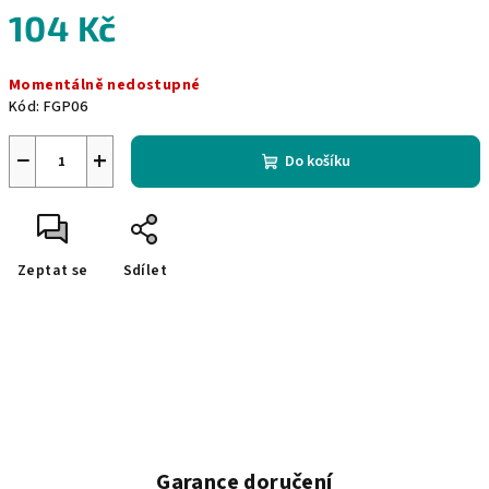
104 Kč
Měrná
Momentálně nedostupné
cena:
Kód:
FGP06
−
+
Do košíku
Zeptat se
Sdílet
Garance doručení