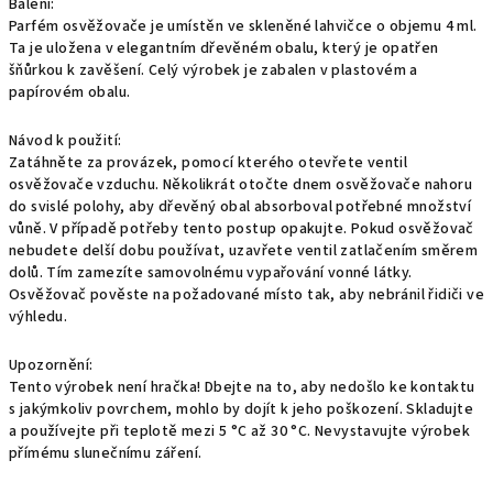
Balení:
Parfém osvěžovače je umístěn ve skleněné lahvičce o objemu 4 ml.
Ta je uložena v elegantním dřevěném obalu, který je opatřen
šňůrkou k zavěšení. Celý výrobek je zabalen v plastovém a
papírovém obalu.
Návod k použití:
Zatáhněte za provázek, pomocí kterého otevřete ventil
osvěžovače vzduchu. Několikrát otočte dnem osvěžovače nahoru
do svislé polohy, aby dřevěný obal absorboval potřebné množství
vůně. V případě potřeby tento postup opakujte. Pokud osvěžovač
nebudete delší dobu používat, uzavřete ventil zatlačením směrem
dolů. Tím zamezíte samovolnému vypařování vonné látky.
Osvěžovač pověste na požadované místo tak, aby nebránil řidiči ve
výhledu.
Upozornění:
Tento výrobek není hračka! Dbejte na to, aby nedošlo ke kontaktu
s jakýmkoliv povrchem, mohlo by dojít k jeho poškození. Skladujte
a používejte při teplotě mezi 5 °C až 30 °C. Nevystavujte výrobek
přímému slunečnímu záření.