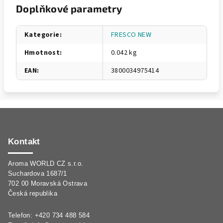
Doplňkové parametry
Kategorie
:
FRESCO NEW
Hmotnost
:
0.042 kg
EAN
:
3800034975414
Z
á
p
Kontakt
a
Aroma WORLD CZ s.r.o.
t
Suchardova 1687/1
í
702 00 Moravská Ostrava
Česká republika
Telefon: +420 734 488 584