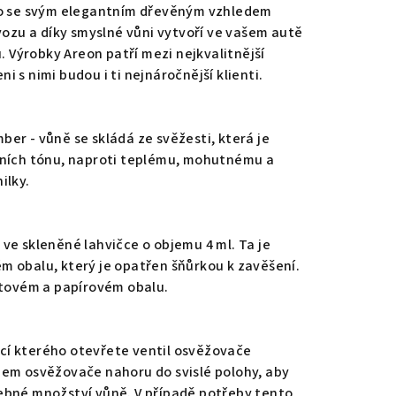
co se svým elegantním dřevěným vzhledem
vozu a díky smyslné vůni vytvoří ve vašem autě
Výrobky Areon patří mezi nejkvalitnější
 s nimi budou i ti nejnáročnější klienti.
er - vůně se skládá ze svěžesti, která je
rních tónu, naproti teplému, mohutnému a
ilky.
ve skleněné lahvičce o objemu 4 ml. Ta je
 obalu, který je opatřen šňůrkou k zavěšení.
stovém a papírovém obalu.
í kterého otevřete ventil osvěžovače
nem osvěžovače nahoru do svislé polohy, aby
ebné množství vůně. V případě potřeby tento