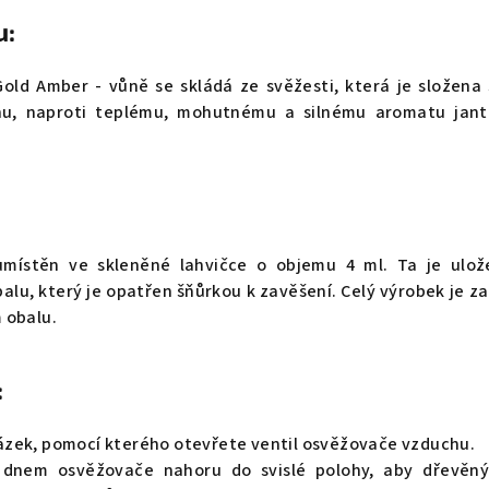
u:
old Amber - vůně se skládá ze svěžesti, která je složena
ónu, naproti teplému, mohutnému a silnému aromatu jant
umístěn ve skleněné lahvičce o objemu 4 ml. Ta je ulož
lu, který je opatřen šňůrkou k zavěšení. Celý výrobek je z
 obalu.
:
zek, pomocí kterého otevřete ventil osvěžovače vzduchu.
 dnem osvěžovače nahoru do svislé polohy, aby dřevěný