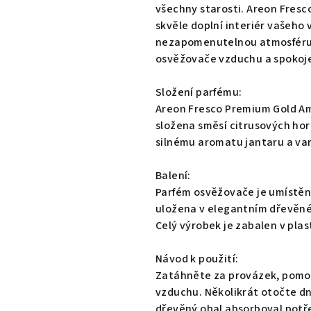
0,0
všechny starosti. Areon Fres
z
skvěle doplní interiér vašeho 
5
nezapomenutelnou atmosféru. 
hvězdiček.
osvěžovače vzduchu a spokojeni
Složení parfému:
Areon Fresco Premium Gold Amb
složena směsí citrusových ho
silnému aromatu jantaru a van
Balení:
Parfém osvěžovače je umístěn 
uložena v elegantním dřevěném
Celý výrobek je zabalen v pla
Návod k použití:
Zatáhněte za provázek, pomoc
vzduchu. Několikrát otočte d
dřevěný obal absorboval potř