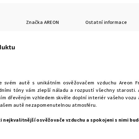
Značka
AREON
Ostatní informace
duktu
ve svém autě s unikátním osvěžovačem vzduchu Areon Fr
ními tóny vám zlepší náladu a rozpustí všechny starosti.
ím dřevěným vzhledem skvěle doplní interiér vašeho vozu 
e vašem autě nezapomenutelnou atmosféru.
 nejkvalitnější osvěžovače vzduchu a spokojeni s nimi budo