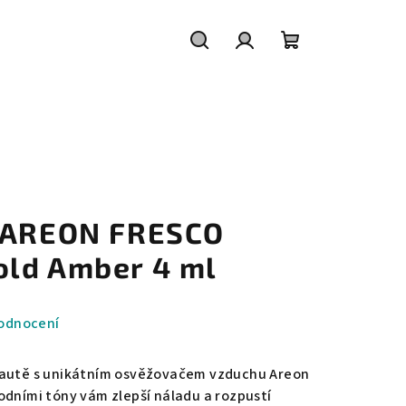
Hledat
Přihlášení
Nákupní
košík
a AREON FRESCO
ld Amber 4 ml
odnocení
 autě s unikátním osvěžovačem vzduchu Areon
odními tóny vám zlepší náladu a rozpustí