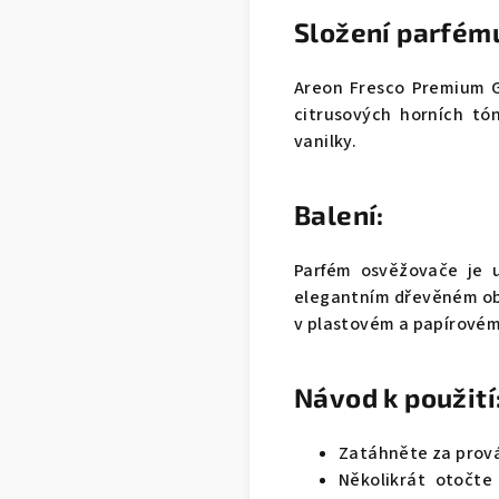
Složení parfém
Areon Fresco Premium G
citrusových horních t
vanilky.
Balení:
Parfém osvěžovače je 
elegantním dřevěném oba
v plastovém a papírovém
Návod k použití
Zatáhněte za prová
Několikrát otočte