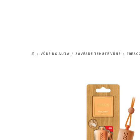
Přejít
na
obsah
/
VŮNĚ DO AUTA
/
ZÁVĚSNÉ TEKUTÉ VŮNĚ
/
FRESC
DOMŮ