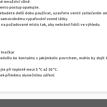
né množství vůně.
tento postup opakujte.
ebudete delší dobu používat, uzavřete ventil zatlačením 
 samovolnému vypařování vonné látky.
na požadované místo tak, aby nebránil řidiči ve výhledu.
 hračka!
nedošlo ke kontaktu s jakýmkoliv povrchem, mohlo by dojít 
te při teplotě mezi 5 °C až 30 °C.
ek přímému slunečnímu záření.