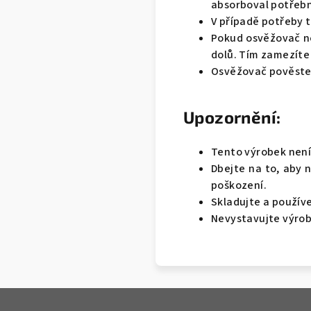
absorboval potřeb
V případě potřeby 
Pokud osvěžovač n
dolů. Tím zamezíte
Osvěžovač pověste 
Upozornění:
Tento výrobek není
Dbejte na to, aby 
poškození.
Skladujte a používej
Nevystavujte výrob