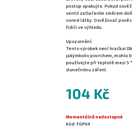
postup opakujte. Pokud osvěž
ventil zatlačením směrem do
vonné látky. Osvěžovač pověs
řidiči ve výhledu.
Upozornění:
Tento výrobek není hračka! Db
jakýmkoliv povrchem, mohlo by
používejte při teplotě mezi 5
slunečnímu záření.
104 Kč
Měrná
cena:
Momentálně nedostupné
Kód:
FGP04