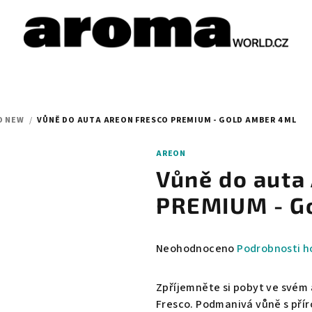
O NEW
/
VŮNĚ DO AUTA AREON FRESCO PREMIUM - GOLD AMBER 4 ML
AREON
Vůně do aut
PREMIUM - Go
Průměrné
Neohodnoceno
Podrobnosti h
hodnocení
produktu
Zpříjemněte si pobyt ve svém
je
Fresco. Podmanivá vůně s přír