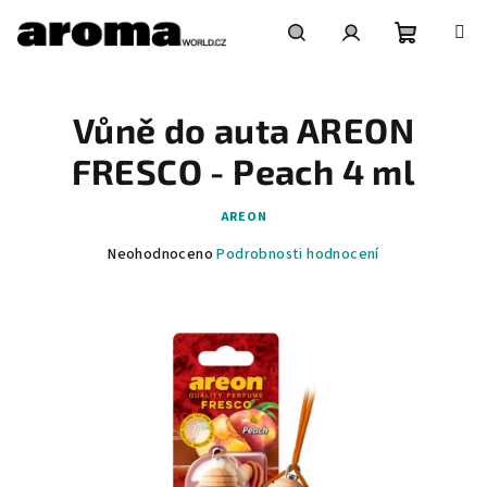
Přejít
na
obsah
Nákupní
Hledat
Přihlášení
Vůně do auta AREON
košík
FRESCO - Peach 4 ml
AREON
Průměrné
Neohodnoceno
Podrobnosti hodnocení
hodnocení
produktu
je
0,0
z
5
hvězdiček.