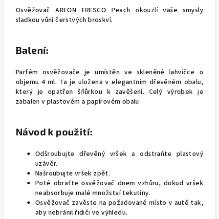
Osvěžovač AREON FRESCO Peach okouzlí vaše smysly
sladkou vůní čerstvých broskví.
Balení:
Parfém osvěžovače je umístěn ve skleněné lahvičce o
objemu 4 ml. Ta je uložena v elegantním dřevěném obalu,
který je opatřen šňůrkou k zavěšení. Celý výrobek je
zabalen v plastovém a papírovém obalu.
Návod k použití:
Odšroubujte dřevěný vršek a odstraňte plastový
uzávěr.
Našroubujte vršek zpět.
Poté obraťte osvěžovač dnem vzhůru, dokud vršek
neabsorbuje malé množství tekutiny.
Osvěžovač zavěste na požadované místo v autě tak,
aby nebránil řidiči ve výhledu.