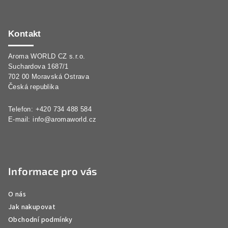
Z
á
p
Kontakt
a
Aroma WORLD CZ s.r.o.
t
Suchardova 1687/1
í
702 00 Moravská Ostrava
Česká republika
Telefon: +420 734 488 584
E-mail:
info@aromaworld.cz
Informace pro vás
O nás
Jak nakupovat
Obchodní podmínky