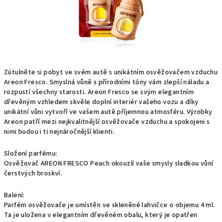
Zútulněte si pobyt ve svém autě s unikátním osvěžovačem vzduchu
Areon Fresco. Smyslná vůně s přírodními tóny vám zlepší náladu a
rozpustí všechny starosti. Areon Fresco se svým elegantním
dřevěným vzhledem skvěle doplní interiér vašeho vozu a díky
unikátní vůni vytvoří ve vašem autě příjemnou atmosféru. Výrobky
Areon patří mezi nejkvalitnější osvěžovače vzduchu a spokojeni s
nimi budou i ti nejnáročnější klienti.
Složení parfému:
Osvěžovač AREON FRESCO Peach okouzlí vaše smysly sladkou vůní
čerstvých broskví.
Balení:
Parfém osvěžovače je umístěn ve skleněné lahvičce o objemu 4 ml.
Ta je uložena v elegantním dřevěném obalu, který je opatřen