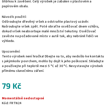
šňůrkou k zavěšení. Celý výrobek je zabalen v plastovém a
papírovém obalu.
Návod k použití:
Odšroubujte dřevěný vršek a odstraňte plastový uzávěr.
Našroubujte vršek zpět. Poté obraťte osvěžovač dnem vzhůru,
dokud vršek neabsorbuje malé množství tekutiny. Osvěžovač
zavěste na požadované místo v autě tak, aby nebránil řidiči ve
výhledu.
Upozornění:
Tento výrobek není hračka! Dbejte na to, aby nedošlo ke kontaktu
s jakýmkoliv povrchem, mohlo by dojít k jeho poškození. Skladujte
a používejte při teplotě mezi 5 °C až 30 °C. Nevystavujte výrobek
přímému slunečnímu záření.
79 Kč
Měrná
Momentálně nedostupné
cena:
Kód:
FRTN24