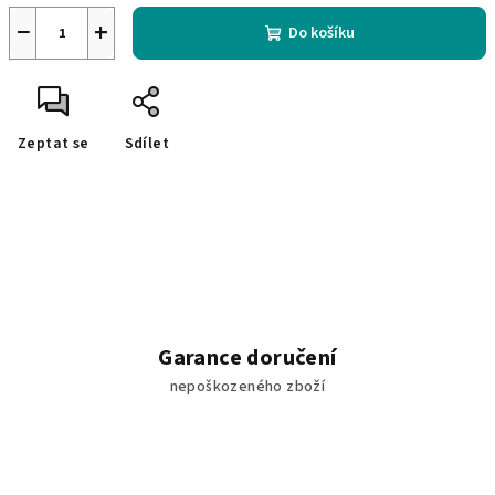
−
+
Do košíku
Zeptat se
Sdílet
Garance doručení
nepoškozeného zboží