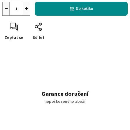
−
+
Do košíku
Zeptat se
Sdílet
Garance doručení
nepoškozeného zboží