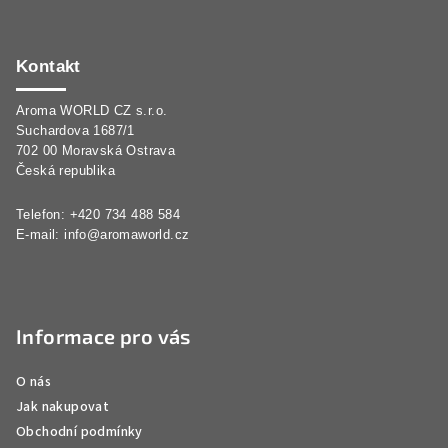
Z
á
p
Kontakt
a
Aroma WORLD CZ s.r.o.
t
Suchardova 1687/1
í
702 00 Moravská Ostrava
Česká republika
Telefon: +420 734 488 584
E-mail:
info@aromaworld.cz
Informace pro vás
O nás
Jak nakupovat
Obchodní podmínky