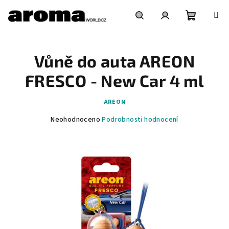
Přejít
na
obsah
Nákupní
Hledat
Přihlášení
Vůně do auta AREON
košík
FRESCO - New Car 4 ml
AREON
Průměrné
Neohodnoceno
Podrobnosti hodnocení
hodnocení
produktu
je
0,0
z
5
hvězdiček.