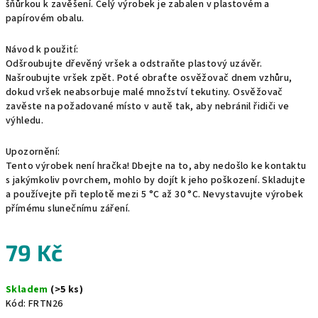
šňůrkou k zavěšení. Celý výrobek je zabalen v plastovém a
papírovém obalu.
Návod k použití:
Odšroubujte dřevěný vršek a odstraňte plastový uzávěr.
Našroubujte vršek zpět. Poté obraťte osvěžovač dnem vzhůru,
dokud vršek neabsorbuje malé množství tekutiny. Osvěžovač
zavěste na požadované místo v autě tak, aby nebránil řidiči ve
výhledu.
Upozornění:
Tento výrobek není hračka! Dbejte na to, aby nedošlo ke kontaktu
s jakýmkoliv povrchem, mohlo by dojít k jeho poškození. Skladujte
a používejte při teplotě mezi 5 °C až 30 °C. Nevystavujte výrobek
přímému slunečnímu záření.
79 Kč
Měrná
Skladem
(>5 ks)
cena:
Kód:
FRTN26