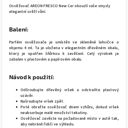
Osvěžovač AREON FRESCO New Car okouzlí vaše smysly
elegantní svěží vůní.
Balení:
Parfém osvěžovače je umístěn ve skleněné lahvičce o
objemu 4 ml. Ta je uložena v elegantním dřevěném obalu,
který je opatřen šňůrkou k zavěšení. Celý výrobek je
zabalen v plastovém a papírovém obalu.
Návod k použití:
Odšroubujte dřevěný vršek a odstraňte plastový
uzávěr.
Našroubujte vršek zpět.
Poté obraťte osvěžovač dnem vzhůru, dokud vršek
neabsorbuje malé množství tekutiny.
Osvěžovač zavěste na požadované místo v autě tak,
aby nebránil řidiči ve výhledu.