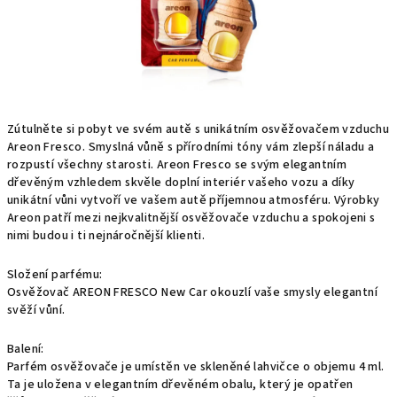
Zútulněte si pobyt ve svém autě s unikátním osvěžovačem vzduchu
Areon Fresco. Smyslná vůně s přírodními tóny vám zlepší náladu a
rozpustí všechny starosti. Areon Fresco se svým elegantním
dřevěným vzhledem skvěle doplní interiér vašeho vozu a díky
unikátní vůni vytvoří ve vašem autě příjemnou atmosféru. Výrobky
Areon patří mezi nejkvalitnější osvěžovače vzduchu a spokojeni s
nimi budou i ti nejnáročnější klienti.
Složení parfému:
Osvěžovač AREON FRESCO New Car okouzlí vaše smysly elegantní
svěží vůní.
Balení:
Parfém osvěžovače je umístěn ve skleněné lahvičce o objemu 4 ml.
Ta je uložena v elegantním dřevěném obalu, který je opatřen