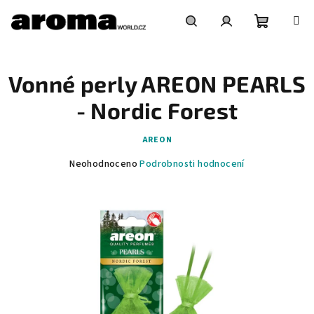
Přejít
na
obsah
Nákupní
Hledat
Přihlášení
Vonné perly AREON PEARLS
košík
- Nordic Forest
AREON
Průměrné
Neohodnoceno
Podrobnosti hodnocení
hodnocení
produktu
je
0,0
z
5
hvězdiček.