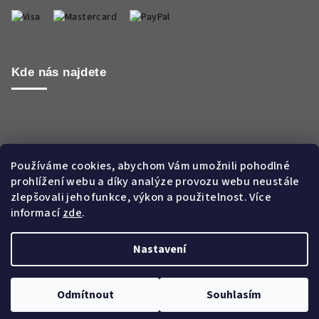
Kde nás najdete
Používáme cookies, abychom Vám umožnili pohodlné
prohlížení webu a díky analýze provozu webu neustále
zlepšovali jeho funkce, výkon a použitelnost. Více
informací
zde
.
Nastavení
Copyright 2026
Aroma WORLD CZ s.r.o.
. Všechna práva
vyhrazena.
Odmítnout
Souhlasím
Vytvořil Shoptet