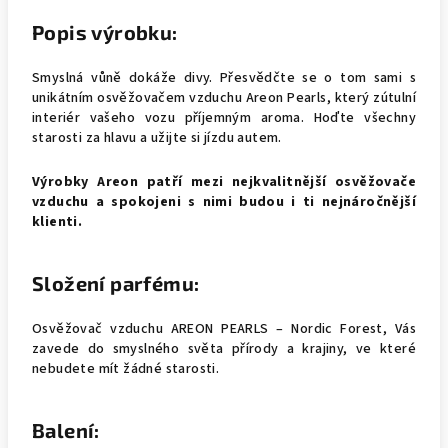
Popis výrobku:
Smyslná vůně dokáže divy. Přesvědčte se o tom sami s
unikátním osvěžovačem vzduchu Areon Pearls, který zútulní
interiér vašeho vozu příjemným aroma. Hoďte všechny
starosti za hlavu a užijte si jízdu autem.
Výrobky Areon patří mezi nejkvalitnější osvěžovače
vzduchu a spokojeni s nimi budou i ti nejnáročnější
klienti.
Složení parfému:
Osvěžovač vzduchu AREON PEARLS – Nordic Forest, Vás
zavede do smyslného světa přírody a krajiny, ve které
nebudete mít žádné starosti.
Balení: