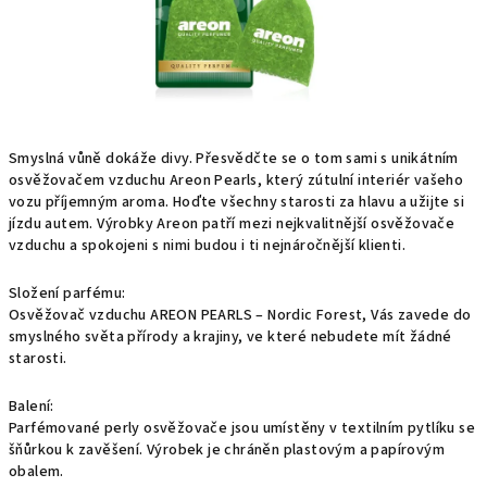
Smyslná vůně dokáže divy. Přesvědčte se o tom sami s unikátním
osvěžovačem vzduchu Areon Pearls, který zútulní interiér vašeho
vozu příjemným aroma. Hoďte všechny starosti za hlavu a užijte si
jízdu autem. Výrobky Areon patří mezi nejkvalitnější osvěžovače
vzduchu a spokojeni s nimi budou i ti nejnáročnější klienti.
Složení parfému:
Osvěžovač vzduchu AREON PEARLS – Nordic Forest, Vás zavede do
smyslného světa přírody a krajiny, ve které nebudete mít žádné
starosti.
Balení:
Parfémované perly osvěžovače jsou umístěny v textilním pytlíku se
šňůrkou k zavěšení. Výrobek je chráněn plastovým a papírovým
obalem.