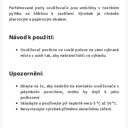
Parfémované perly osvěžovače jsou umístěny v textilním
pytlíku se šňůrkou k zavěšení. Výrobek je chráněn
plastovým a papírovým obalem.
Návod k použití:
Osvěžovač pověste ve svislé poloze na vámi vybrané
místo v autě tak, aby nebránil řidiči ve výhledu.
Upozornění:
Dbejte na to, aby nedošlo ke kontaktu osvěžovače s
jakýmkoliv povrchem, mohlo by dojít k jeho
poškození.
Skladujte a používejte při teplotě mezi 5 °C až 30 °C.
Nevystavujte výrobek přímému slunečnímu záření.