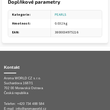
Doplňkové parametry
Kategorie
:
PEARLS
Hmotnost
:
0.032 kg
EAN
:
3800034975216
Z
á
p
Kontakt
a
Aroma WORLD CZ s.r.o.
t
Suchardova 1687/1
í
702 00 Moravská Ostrava
Česká republika
Telefon: +420 734 488 584
E-mail:
info@aromaworld.cz