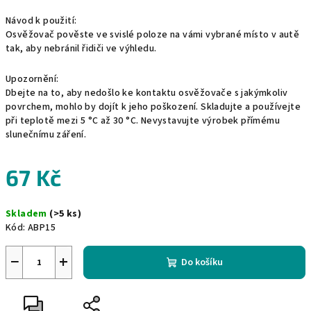
Návod k použití:
Osvěžovač pověste ve svislé poloze na vámi vybrané místo v autě
tak, aby nebránil řidiči ve výhledu.
Upozornění:
Dbejte na to, aby nedošlo ke kontaktu osvěžovače s jakýmkoliv
povrchem, mohlo by dojít k jeho poškození. Skladujte a používejte
při teplotě mezi 5 °C až 30 °C. Nevystavujte výrobek přímému
slunečnímu záření.
67 Kč
Měrná
Skladem
(>5 ks)
cena:
Kód:
ABP15
−
+
Do košíku