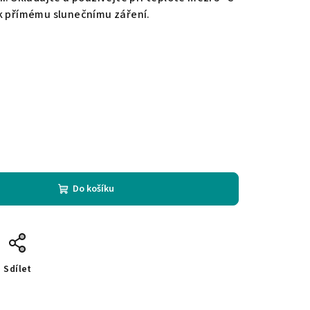
ek přímému slunečnímu záření.
Do košíku
Sdílet