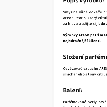
Popis výrobku:
Smyslná vůně dokáže di
Areon Pearls, který zútu
za hlavu a užijte si jízdu
Výrobky Areon patří mezi
nejnáročnější klienti.
Složení parfém
Osvěžovač vzduchu AREON
smíchaného s tóny citru
Balení:
Parfémované perly osvěž