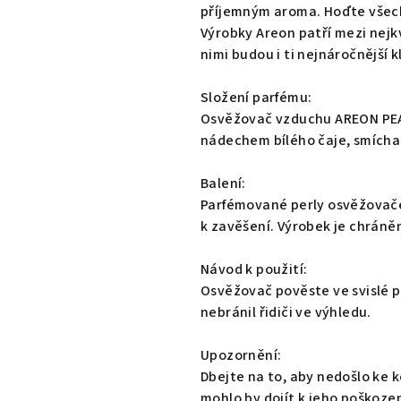
0,0
příjemným aroma. Hoďte všechn
z
Výrobky Areon patří mezi nejk
5
nimi budou i ti nejnáročnější kl
hvězdiček.
Složení parfému:
Osvěžovač vzduchu AREON PEARL
nádechem bílého čaje, smícha
Balení:
Parfémované perly osvěžovače 
k zavěšení. Výrobek je chrán
Návod k použití:
Osvěžovač pověste ve svislé p
nebránil řidiči ve výhledu.
Upozornění:
Dbejte na to, aby nedošlo ke
mohlo by dojít k jeho poškozen