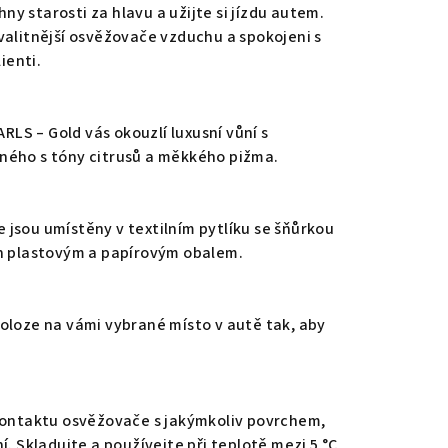
y starosti za hlavu a užijte si jízdu autem.
valitnější osvěžovače vzduchu a spokojeni s
ienti.
S – Gold vás okouzlí luxusní vůní s
ného s tóny citrusů a měkkého pižma.
jsou umístěny v textilním pytlíku se šňůrkou
ěn plastovým a papírovým obalem.
oloze na vámi vybrané místo v autě tak, aby
 kontaktu osvěžovače s jakýmkoliv povrchem,
í. Skladujte a používejte při teplotě mezi 5 °C