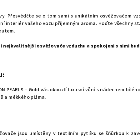
vy. Přesvědčte se o tom sami s unikátním osvěžovačem v
lní interiér vašeho vozu příjemným aroma. Hoďte všechny st
 autem.
 nejkvalitnější osvěžovače vzduchu a spokojeni s nimi budo
u:
 PEARLS – Gold vás okouzlí luxusní vůní s nádechem bílého
sů a měkkého pižma.
ovače jsou umístěny v textilním pytlíku se šňůrkou k zav