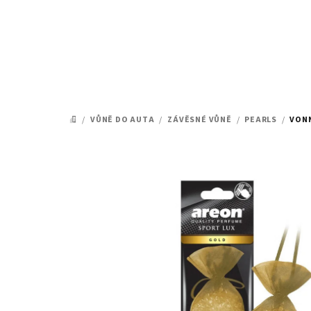
Přejít
na
obsah
/
VŮNĚ DO AUTA
/
ZÁVĚSNÉ VŮNĚ
/
PEARLS
/
VONN
DOMŮ