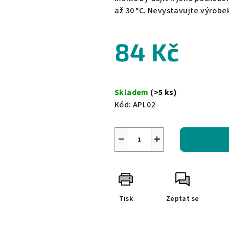
až 30 °C. Nevystavujte výrob
84 Kč
Měrná
cena:
Skladem
(>5 ks)
Kód:
APL02
−
+
Tisk
Zeptat se