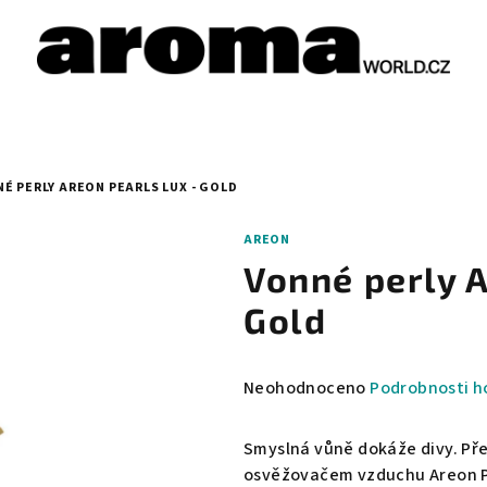
É PERLY AREON PEARLS LUX - GOLD
AREON
Vonné perly 
Gold
Průměrné
Neohodnoceno
Podrobnosti h
hodnocení
produktu
Smyslná vůně dokáže divy. Př
je
osvěžovačem vzduchu Areon Pea