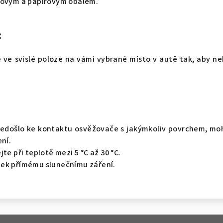
tovým a papírovým obalem.
:
ve svislé poloze na vámi vybrané místo v autě tak, aby ne
nedošlo ke kontaktu osvěžovače s jakýmkoliv povrchem, mo
ení.
te při teplotě mezi 5 °C až 30 °C.
ek přímému slunečnímu záření.