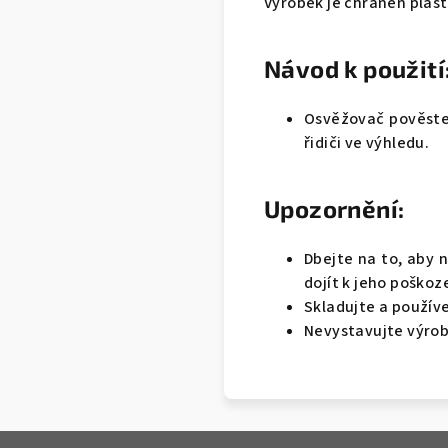
Výrobek je chráněn plas
Návod k použití
Osvěžovač pověste 
řidiči ve výhledu.
Upozornění:
Dbejte na to, aby 
dojít k jeho poškoz
Skladujte a používej
Nevystavujte výrob