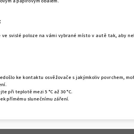
tovým a papírovým obalem.
:
ve svislé poloze na vámi vybrané místo v autě tak, aby ne
nedošlo ke kontaktu osvěžovače s jakýmkoliv povrchem, mo
ení.
te při teplotě mezi 5 °C až 30 °C.
ek přímému slunečnímu záření.