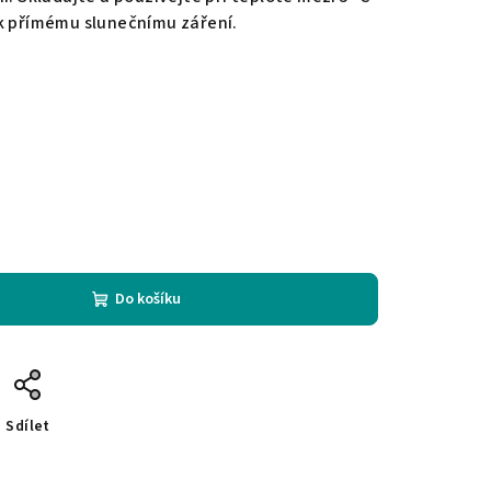
ek přímému slunečnímu záření.
Do košíku
Sdílet