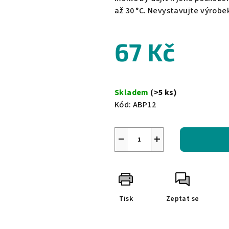
až 30 °C. Nevystavujte výrob
67 Kč
Měrná
cena:
Skladem
(>5 ks)
Kód:
ABP12
−
+
Tisk
Zeptat se