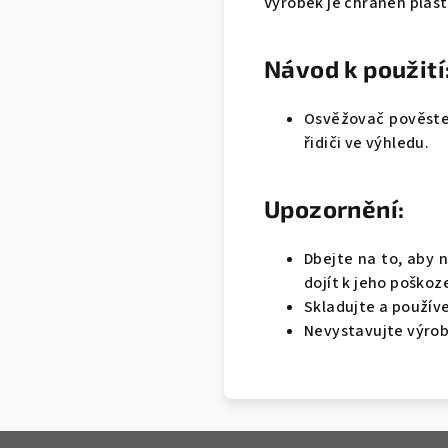
Výrobek je chráněn plas
Návod k použití
Osvěžovač pověste 
řidiči ve výhledu.
Upozornění:
Dbejte na to, aby 
dojít k jeho poškoz
Skladujte a používej
Nevystavujte výrob