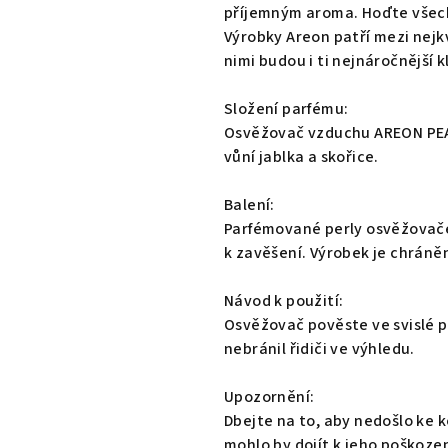
0,0
příjemným aroma. Hoďte všechn
z
Výrobky Areon patří mezi nejk
5
nimi budou i ti nejnáročnější kl
hvězdiček.
Složení parfému:
Osvěžovač vzduchu AREON PEA
vůní jablka a skořice.
Balení:
Parfémované perly osvěžovače 
k zavěšení. Výrobek je chrán
Návod k použití:
Osvěžovač pověste ve svislé p
nebránil řidiči ve výhledu.
Upozornění:
Dbejte na to, aby nedošlo ke
mohlo by dojít k jeho poškozen