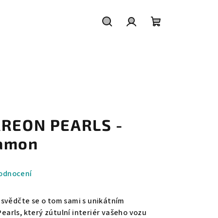
Hledat
Přihlášení
Nákupní
košík
AREON PEARLS -
namon
odnocení
esvědčte se o tom sami s unikátním
rls, který zútulní interiér vašeho vozu