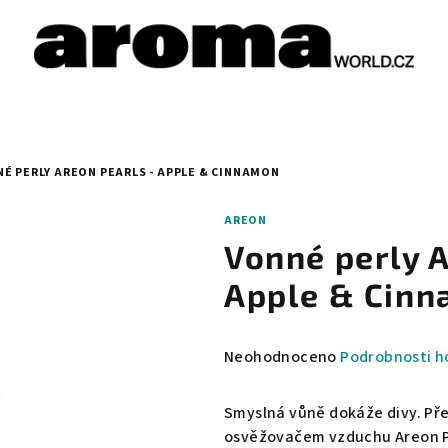
É PERLY AREON PEARLS - APPLE & CINNAMON
AREON
Vonné perly 
Apple & Cin
Průměrné
Neohodnoceno
Podrobnosti h
hodnocení
produktu
Smyslná vůně dokáže divy. Př
je
osvěžovačem vzduchu Areon Pea