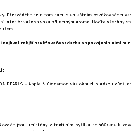
vy. Přesvědčte se o tom sami s unikátním osvěžovačem v
lní interiér vašeho vozu příjemným aroma. Hoďte všechny st
 autem.
 nejkvalitnější osvěžovače vzduchu a spokojeni s nimi budo
u:
N PEARLS – Apple & Cinnamon vás okouzlí sladkou vůní ja
ovače jsou umístěny v textilním pytlíku se šňůrkou k zav