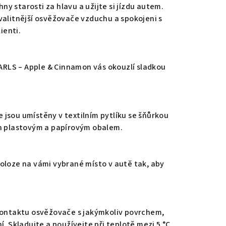
y starosti za hlavu a užijte si jízdu autem.
valitnější osvěžovače vzduchu a spokojeni s
ienti.
RLS – Apple & Cinnamon vás okouzlí sladkou
jsou umístěny v textilním pytlíku se šňůrkou
ěn plastovým a papírovým obalem.
oloze na vámi vybrané místo v autě tak, aby
 kontaktu osvěžovače s jakýmkoliv povrchem,
í. Skladujte a používejte při teplotě mezi 5 °C