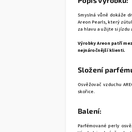
Popis výrobku:
Smyslná vůně dokáže di
Areon Pearls, který zútu
za hlavu a užijte si jízdu
Výrobky Areon patří mezi
nejnáročnější klienti.
Složení parfém
Osvěžovač vzduchu AREO
skořice.
Balení:
Parfémované perly osvěž