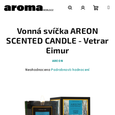
Přejít
na
obsah
Nákupní
Hledat
Přihlášení
Vonná svíčka AREON
košík
SCENTED CANDLE - Vetrar
Eimur
AREON
Průměrné
Neohodnoceno
Podrobnosti hodnocení
hodnocení
produktu
je
0,0
z
5
hvězdiček.