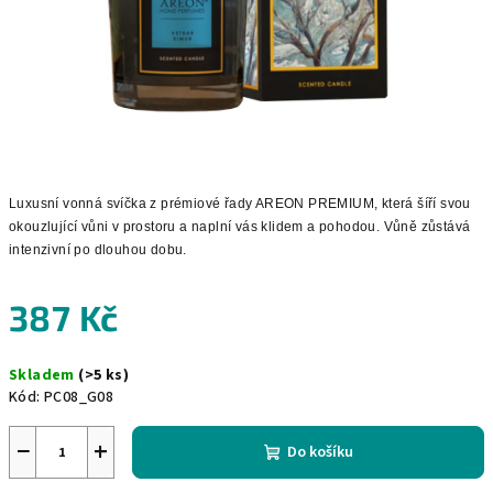
Luxusní vonná svíčka z prémiové řady AREON PREMIUM, která šíří svou
okouzlující vůni v prostoru a naplní vás klidem a pohodou. Vůně zůstává
intenzivní po dlouhou dobu.
387 Kč
Měrná
Skladem
(>5 ks)
cena:
Kód:
PC08_G08
−
+
Do košíku