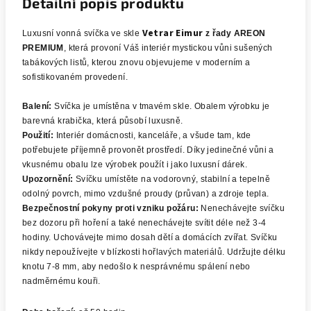
Detailní popis produktu
Vetrar Eimur
Luxusní vonná svíčka ve skle
z řady AREON
PREMIUM
, která provoní Váš interiér mystickou vůni sušených
tabákových listů, kterou znovu objevujeme v moderním a
sofistikovaném provedení.
Balení:
Svíčka je umístěna v tmavém skle. Obalem výrobku je
barevná krabička, která působí luxusně.
Použití:
Interiér domácnosti, kanceláře, a všude tam, kde
potřebujete příjemně provonět prostředí. Díky jedinečné vůni a
vkusnému obalu lze výrobek použít i jako luxusní dárek.
Upozornění:
Svíčku umístěte na vodorovný, stabilní a tepelně
odolný povrch, mimo vzdušné proudy (průvan) a zdroje tepla.
Bezpečnostní pokyny proti vzniku požáru:
Nenechávejte svíčku
bez dozoru při hoření a také nenechávejte svítit déle než 3-4
hodiny. Uchovávejte mimo dosah dětí a domácích zvířat. Svíčku
nikdy nepoužívejte v blízkosti hořlavých materiálů. Udržujte délku
knotu 7-8 mm, aby nedošlo k nesprávnému spálení nebo
nadměrnému kouři.