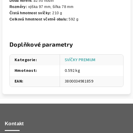
Doba hoření:
až 50 hodin
Rozměry:
výška 97 mm, šířka 78 mm
Čistá hmotnost svíčky:
210 g
Celková hmotnost včetně obalu:
592 g
Doplňkové parametry
Kategorie
:
SVÍČKY PREMIUM
Hmotnost
:
0.592 kg
EAN
:
3800034981859
Z
á
p
Kontakt
a