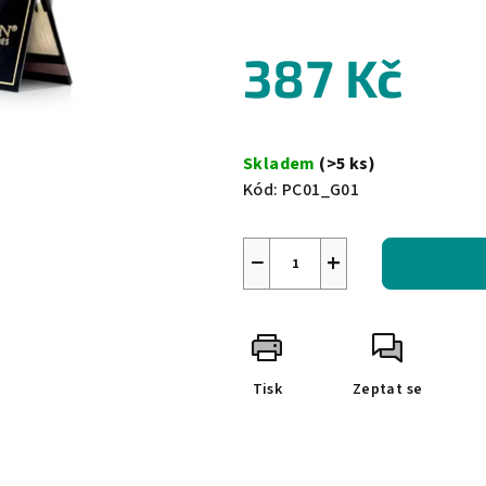
0,0
z
5
387 Kč
hvězdiček.
Měrná
cena:
Skladem
(>5 ks)
Kód:
PC01_G01
−
+
Tisk
Zeptat se