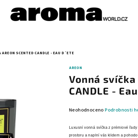
 AREON SCENTED CANDLE - EAU D´ETE
AREON
Vonná svíčk
CANDLE - Eau 
Průměrné
Neohodnoceno
Podrobnosti h
hodnocení
produktu
Luxusní vonná svíčka z prémiové řady
je
prostoru a naplní vás klidem a pohodo