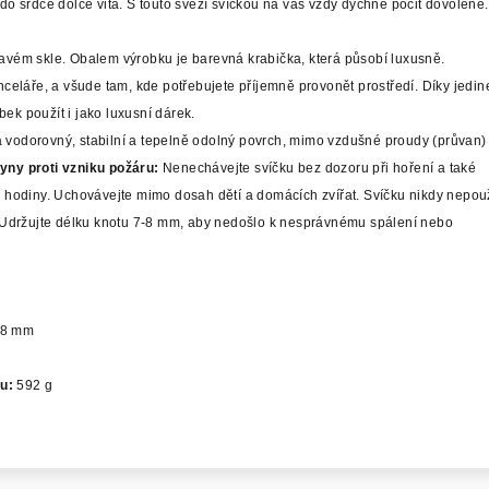
 do srdce dolce vita. S touto svěží svíčkou na vás vždy dýchne pocit dovolené.
avém skle. Obalem výrobku je barevná krabička, která působí luxusně.
nceláře, a všude tam, kde potřebujete příjemně provonět prostředí. Díky jedi
ek použít i jako luxusní dárek.
 vodorovný, stabilní a tepelně odolný povrch, mimo vzdušné proudy (průvan)
ny proti vzniku požáru:
Nenechávejte svíčku bez dozoru při hoření a také
4 hodiny. Uchovávejte mimo dosah dětí a domácích zvířat. Svíčku nikdy nepou
ů. Udržujte délku knotu 7-8 mm, aby nedošlo k nesprávnému spálení nebo
78 mm
u:
592 g