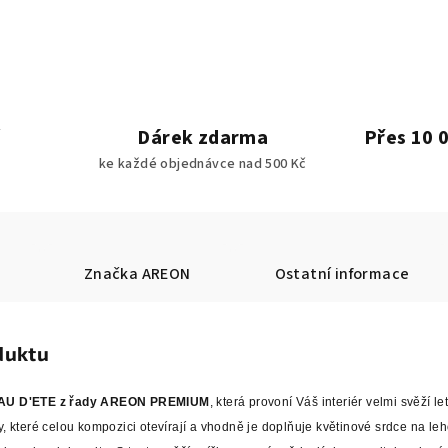
Dárek zdarma
Přes 10 
ke každé objednávce nad 500 Kč
Značka
AREON
Ostatní informace
duktu
AU D'ETE z řady AREON PREMIUM
, která provoní Váš interiér velmi svěží le
ny, které celou kompozici otevírají a vhodně je doplňuje květinové srdce na l