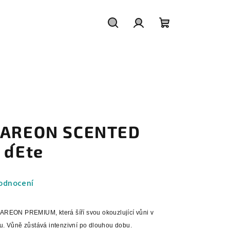
Hledat
Přihlášení
Nákupní
košík
a AREON SCENTED
d´Ete
odnocení
 AREON PREMIUM, která šíří svou okouzlující vůni v
u. Vůně zůstává intenzivní po dlouhou dobu.