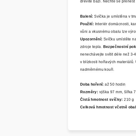
dřevité bázi. Nechte se přenést
Balení:
Svíčka je umístěna v tm
Použití:
Interiér domácnosti, ka
vůni a vkusnému obalu lze výrob
Upozornění:
Svíčku umístěte na
zdroje tepla.
Bezpečnostní poky
nenechávejte svítit déle než 3-
v blízkosti hořlavých materiál
nadměrnému kouři.
Doba hoření:
až 50 hodin
Rozměry:
výška 97 mm, šířka 
Čistá hmotnost svíčky:
210 g
Celková hmotnost včetně obal