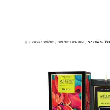
Přejít
na
obsah
/
VONNÉ SVÍČKY
/
SVÍČKY PREMIUM
/
VONNÁ SVÍČKA
DOMŮ