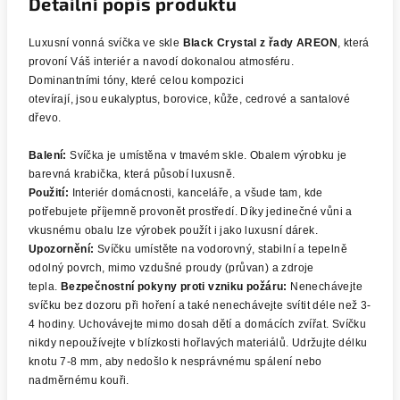
Detailní popis produktu
Luxusní vonná svíčka ve skle
Black Crystal z řady AREON
, která
provoní Váš interiér a navodí dokonalou atmosféru.
Dominantními tóny, které celou kompozici
otevírají, jsou eukalyptus, borovice, kůže, cedrové a santalové
dřevo.
Balení:
Svíčka je umístěna v tmavém skle. Obalem výrobku je
barevná krabička, která působí luxusně.
Použití:
Interiér domácnosti, kanceláře, a všude tam, kde
potřebujete příjemně provonět prostředí. Díky jedinečné vůni a
vkusnému obalu lze výrobek použít i jako luxusní dárek.
Upozornění:
Svíčku umístěte na vodorovný, stabilní a tepelně
odolný povrch, mimo vzdušné proudy (průvan) a zdroje
tepla.
Bezpečnostní pokyny proti vzniku požáru:
Nenechávejte
svíčku bez dozoru při hoření a také nenechávejte svítit déle než 3-
4 hodiny. Uchovávejte mimo dosah dětí a domácích zvířat. Svíčku
nikdy nepoužívejte v blízkosti hořlavých materiálů. Udržujte délku
knotu 7-8 mm, aby nedošlo k nesprávnému spálení nebo
nadměrnému kouři.