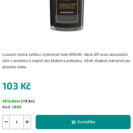
Luxusní vonná svíčka z prémiové řady AREON, která šíří svou okouzlující
vůni v prostoru a naplní vás klidem a pohodou. Vůně zůstává intenzivní po
dlouhou dobu.
103 Kč
Měrná
Skladem
(>5 ks)
cena:
Kód:
CR03
−
+
Do košíku