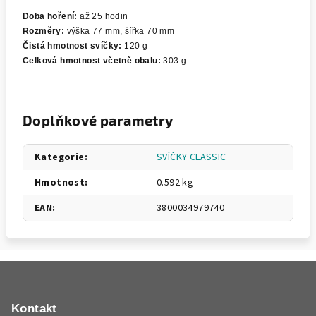
Doba hoření:
až 25 hodin
Rozměry:
výška 77 mm, šířka 70 mm
Čistá hmotnost svíčky:
120 g
Celková hmotnost včetně obalu:
303 g
Doplňkové parametry
Kategorie
:
SVÍČKY CLASSIC
Hmotnost
:
0.592 kg
EAN
:
3800034979740
Z
á
p
Kontakt