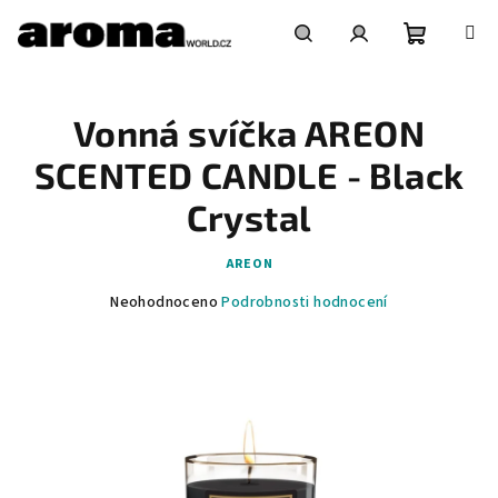
Přejít
na
obsah
Nákupní
Hledat
Přihlášení
Vonná svíčka AREON
košík
SCENTED CANDLE - Black
Crystal
AREON
Průměrné
Neohodnoceno
Podrobnosti hodnocení
hodnocení
produktu
je
0,0
z
5
hvězdiček.