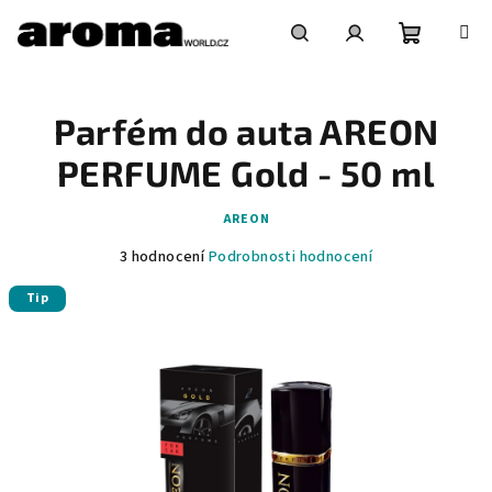
Přejít
na
obsah
Nákupní
Hledat
Přihlášení
Parfém do auta AREON
košík
PERFUME Gold - 50 ml
AREON
Průměrné
3 hodnocení
Podrobnosti hodnocení
hodnocení
Tip
produktu
je
5,0
z
5
hvězdiček.