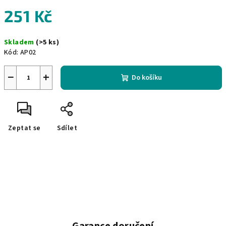
251 Kč
Měrná
Skladem
(>5 ks)
cena:
Kód:
AP02
−
+
Do košíku
Zeptat se
Sdílet