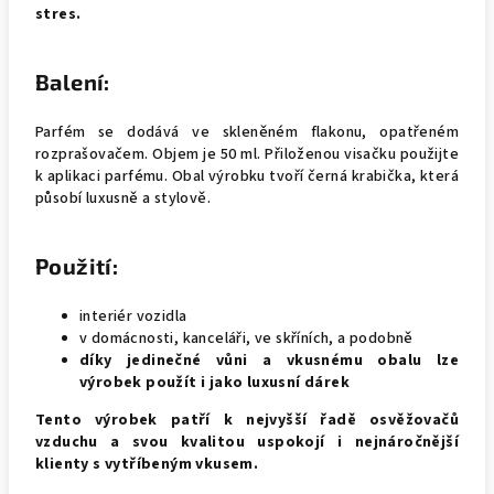
stres.
Balení:
Parfém se dodává ve skleněném flakonu, opatřeném
rozprašovačem. Objem je 50 ml. Přiloženou visačku použijte
k aplikaci parfému. Obal výrobku tvoří černá krabička, která
působí luxusně a stylově.
Použití:
interiér vozidla
v domácnosti, kanceláři, ve skříních, a podobně
díky jedinečné vůni a vkusnému obalu lze
výrobek použít i jako luxusní dárek
Tento výrobek patří k nejvyšší řadě osvěžovačů
vzduchu a svou kvalitou uspokojí i nejnáročnější
klienty s vytříbeným vkusem.