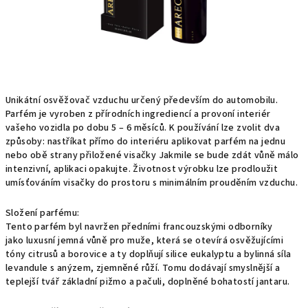
Unikátní osvěžovač vzduchu určený především do automobilu.
Parfém je vyroben z přírodních ingrediencí a provoní interiér
vašeho vozidla po dobu 5 – 6 měsíců. K používání lze zvolit dva
způsoby: nastříkat přímo do interiéru aplikovat parfém na jednu
nebo obě strany přiložené visačky Jakmile se bude zdát vůně málo
intenzivní, aplikaci opakujte. Životnost výrobku lze prodloužit
umísťováním visačky do prostoru s minimálním prouděním vzduchu.
Složení parfému:
Tento parfém byl navržen předními francouzskými odborníky
jako luxusní jemná vůně pro muže, která se otevírá osvěžujícími
tóny citrusů a borovice a ty doplňují silice eukalyptu a bylinná síla
levandule s anýzem, zjemněné růží. Tomu dodávají smyslnější a
teplejší tvář základní pižmo a pačuli, doplněné bohatostí jantaru.