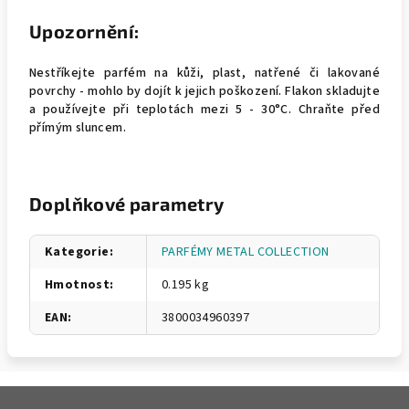
Upozornění:
Nestříkejte parfém na kůži, plast, natřené či lakované
povrchy - mohlo by dojít k jejich poškození. Flakon skladujte
a používejte při teplotách mezi 5 - 30°C. Chraňte před
přímým sluncem.
Doplňkové parametry
Kategorie
:
PARFÉMY METAL COLLECTION
Hmotnost
:
0.195 kg
EAN
:
3800034960397
Z