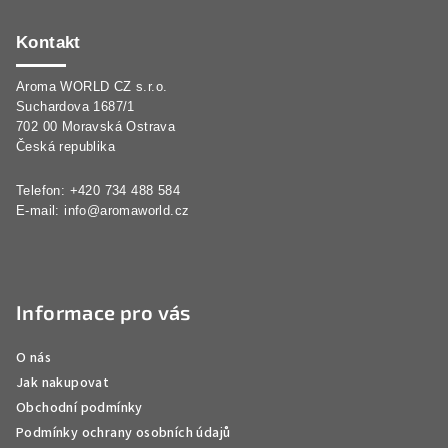
á
p
Kontakt
a
Aroma WORLD CZ s.r.o.
t
Suchardova 1687/1
í
702 00 Moravská Ostrava
Česká republika
Telefon: +420 734 488 584
E-mail:
info@aromaworld.cz
Informace pro vás
O nás
Jak nakupovat
Obchodní podmínky
Podmínky ochrany osobních údajů