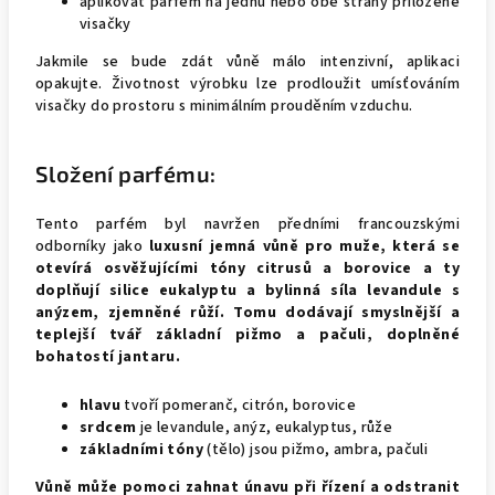
aplikovat parfém na jednu nebo obě strany přiložené
visačky
Jakmile se bude zdát vůně málo intenzivní, aplikaci
opakujte. Životnost výrobku lze prodloužit umísťováním
visačky do prostoru s minimálním prouděním vzduchu.
Složení parfému:
Tento parfém byl navržen předními francouzskými
odborníky jako
luxusní jemná vůně pro muže, která se
otevírá osvěžujícími tóny citrusů a borovice a ty
doplňují silice eukalyptu a bylinná síla levandule s
anýzem, zjemněné růží. Tomu dodávají smyslnější a
teplejší tvář základní pižmo a pačuli, doplněné
bohatostí jantaru.
hlavu
tvoří pomeranč, citrón, borovice
srdcem
je levandule, anýz, eukalyptus, růže
základními tóny
(tělo) jsou pižmo, ambra, pačuli
Vůně
může pomoci zahnat únavu při řízení a odstranit