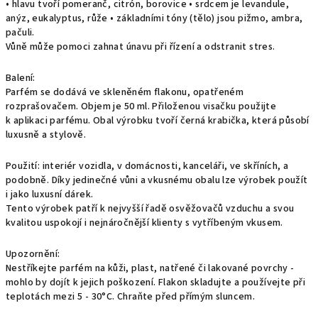
• hlavu tvoří pomeranč, citrón, borovice • srdcem je levandule,
anýz, eukalyptus, růže • základními tóny (tělo) jsou pižmo, ambra,
pačuli.
Vůně může pomoci zahnat únavu při řízení a odstranit stres.
Balení:
Parfém se dodává ve skleněném flakonu, opatřeném
rozprašovačem. Objem je 50 ml. Přiloženou visačku použijte
k aplikaci parfému. Obal výrobku tvoří černá krabička, která působí
luxusně a stylově.
Použití: interiér vozidla, v domácnosti, kanceláři, ve skříních, a
podobně. Díky jedinečné vůni a vkusnému obalu lze výrobek použít
i jako luxusní dárek.
Tento výrobek patří k nejvyšší řadě osvěžovačů vzduchu a svou
kvalitou uspokojí i nejnáročnější klienty s vytříbeným vkusem.
Upozornění:
Nestříkejte parfém na kůži, plast, natřené či lakované povrchy -
mohlo by dojít k jejich poškození. Flakon skladujte a používejte při
teplotách mezi 5 - 30°C. Chraňte před přímým sluncem.