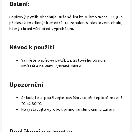
Balení:
Papírový pytlík obsahuje sušené lístky o hmotnosti 12 g a
přídavek rostlinných esencí. Je zabalen v plastovém obalu,
který chrání vůni před vyprcháním.
Návod k použití:
Vyjměte papírový pytlík z plastového obalu a
umístěte na vámi vybrané místo.
Upozornění:
Skladujte a používejte osvěžovač při teplotě mezi 5
°C až 30 °C.
Nevystavujte výrobek přímému slunečnímu záření.
Doplňkové parametry