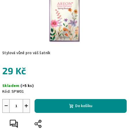
Stylová vůně pro váš šatník
29 Kč
Měrná
Skladem
(>5 ks)
cena:
Kód:
SPW01
−
+
Do košíku