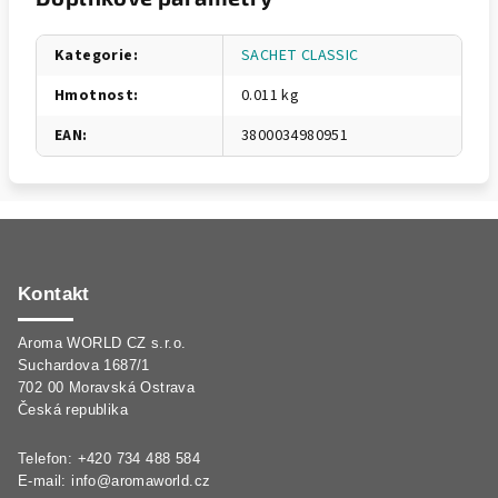
Kategorie
:
SACHET CLASSIC
Hmotnost
:
0.011 kg
EAN
:
3800034980951
Z
á
p
Kontakt
a
Aroma WORLD CZ s.r.o.
t
Suchardova 1687/1
í
702 00 Moravská Ostrava
Česká republika
Telefon: +420 734 488 584
E-mail:
info@aromaworld.cz