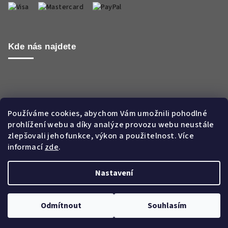
Kde nás najdete
Používáme cookies, abychom Vám umožnili pohodlné
prohlížení webu a díky analýze provozu webu neustále
zlepšovali jeho funkce, výkon a použitelnost. Více
informací
zde
.
Nastavení
Copyright 2026
Aroma WORLD CZ s.r.o.
. Všechna práva
vyhrazena.
Odmítnout
Souhlasím
Vytvořil Shoptet