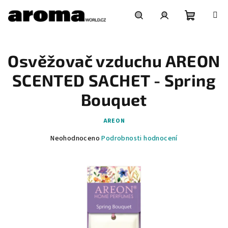
Přejít
na
obsah
Nákupní
Hledat
Přihlášení
Osvěžovač vzduchu AREON
košík
SCENTED SACHET - Spring
Bouquet
AREON
Průměrné
Neohodnoceno
Podrobnosti hodnocení
hodnocení
produktu
je
0,0
z
5
hvězdiček.