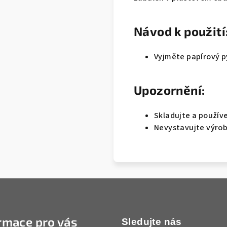
Návod k použití
Vyjměte papírový p
Upozornění:
Skladujte a používe
Nevystavujte výrob
rmace pro vás
Sledujte nás