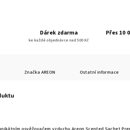
Dárek zdarma
Přes 10 
ke každé objednávce nad 500 Kč
Značka
AREON
Ostatní informace
duktu
 unikátním osvěžovačem vzduchu Areon Scented Sachet Pr