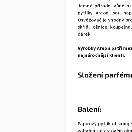
Jemná přírodní vůně oko
pytlíky Areon jsou na
Osvěžovač je vhodný pro
skříň, ložnice, koupeln
dárek.
Výrobky Areon patří mezi
nejnáročnější klienti.
Složení parfém
Balení:
Papírový pytlík obsahuje
zabalen v plastovém oba