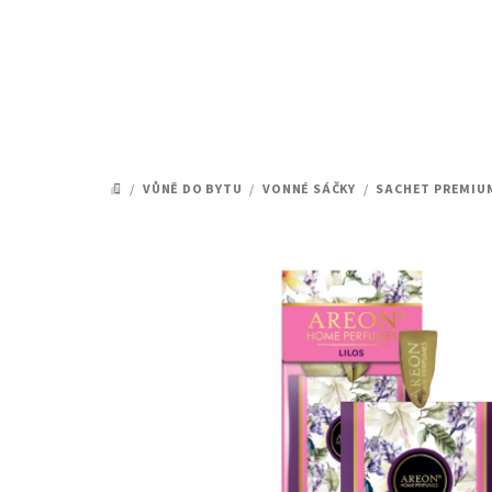
Přejít
na
obsah
/
VŮNĚ DO BYTU
/
VONNÉ SÁČKY
/
SACHET PREMIU
DOMŮ