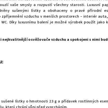
uzlí vaše smysly a rozpustí všechny starosti. Luxusní pa
plněny sušenými lístky a obohaceny o pravé přírodní es
 zpříjemnění vzduchu v menších prostorech – interiér auta,
a, WC. Díky luxusnímu balení je možné výrobek použít jako 
 nejkvalitnější osvěžovače vzduchu a spokojeni s nimi budo
u:
 sušené lístky o hmotnosti 23 g a přídavek rostlinných esen
lu, který chrání vůni před vyprcháním.