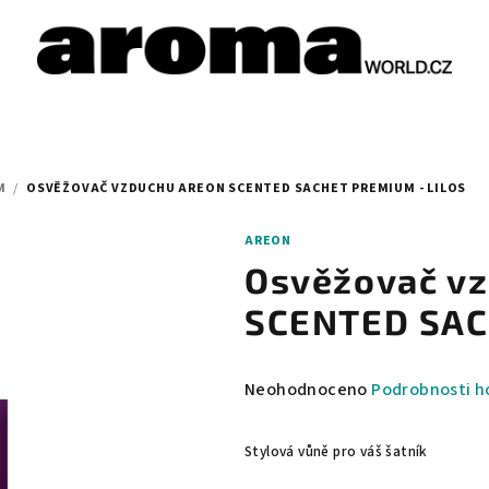
M
/
OSVĚŽOVAČ VZDUCHU AREON SCENTED SACHET PREMIUM - LILOS
AREON
Osvěžovač v
SCENTED SAC
Průměrné
Neohodnoceno
Podrobnosti h
hodnocení
produktu
Stylová vůně pro váš šatník
je