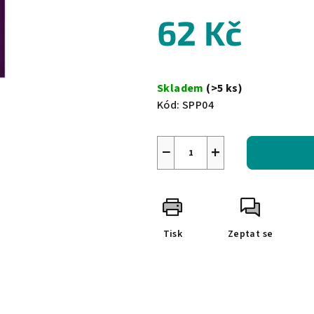
0,0
z
62 Kč
5
hvězdiček.
Měrná
cena:
Skladem
(>5 ks)
Kód:
SPP04
−
+
Tisk
Zeptat se