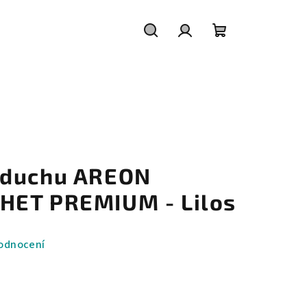
Hledat
Přihlášení
Nákupní
košík
zduchu AREON
HET PREMIUM - Lilos
odnocení