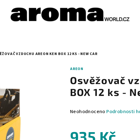
ĚŽOVAČ VZDUCHU AREON KEN BOX 12 KS - NEW CAR
AREON
Osvěžovač v
BOX 12 ks - N
Průměrné
Neohodnoceno
Podrobnosti h
hodnocení
produktu
935 Kč
je