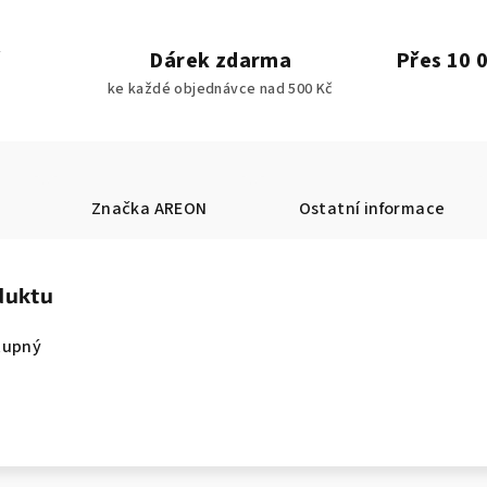
Dárek zdarma
Přes 10 
ke každé objednávce nad 500 Kč
Značka
AREON
Ostatní informace
duktu
tupný