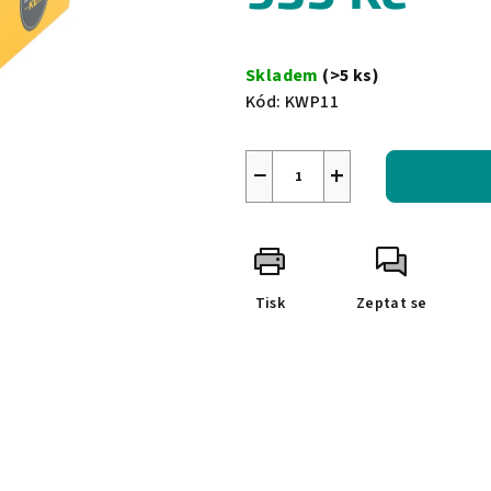
0,0
z
Měrná
5
cena:
Skladem
(>5 ks)
hvězdiček.
Kód:
KWP11
−
+
Tisk
Zeptat se