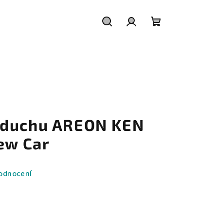
Hledat
Přihlášení
Nákupní
košík
zduchu AREON KEN
ew Car
odnocení