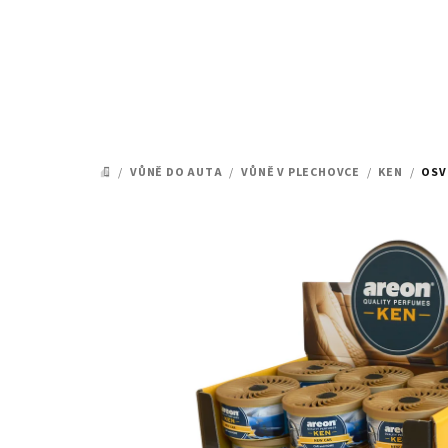
Přejít
na
obsah
/
VŮNĚ DO AUTA
/
VŮNĚ V PLECHOVCE
/
KEN
/
OSV
DOMŮ