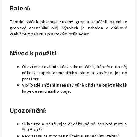
Balení:
Textilní váček obsahuje sušený grep a součástí balení je
grepový esenciální olej. Výrobek je zabalen v dárkové
krabičce z papíru s plastovým průhledem.
Návod k použití:
Otevřete textilní váček v horní části, kápněte do něj
několik kapek esenciálního oleje a zavěste jej do
prostoru.
V případě snížení intenzity vůně přidejte opět několik
kapek esenciálního oleje.
Upozornění:
Skladujte a používejte osvěžovač při teplotě mezi 5
°C až 30 °C.
Nevystavujte výrobek přímému slunečnímu záření.