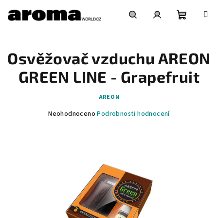
Přejít
na
obsah
Nákupní
Hledat
Přihlášení
Osvěžovač vzduchu AREON
košík
GREEN LINE - Grapefruit
AREON
Průměrné
Neohodnoceno
Podrobnosti hodnocení
hodnocení
produktu
je
0,0
z
5
hvězdiček.