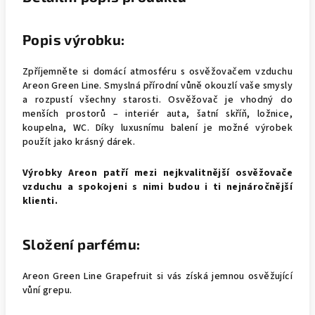
Popis výrobku:
Zpříjemněte si domácí atmosféru s osvěžovačem vzduchu
Areon Green Line. Smyslná přírodní vůně okouzlí vaše smysly
a rozpustí všechny starosti. Osvěžovač je vhodný do
menších prostorů – interiér auta, šatní skříň, ložnice,
koupelna, WC. Díky luxusnímu balení je možné výrobek
použít jako krásný dárek.
Výrobky Areon patří mezi nejkvalitnější osvěžovače
vzduchu a spokojeni s nimi budou i ti nejnáročnější
klienti.
Složení parfému:
Areon Green Line Grapefruit si vás získá jemnou osvěžující
vůní grepu.