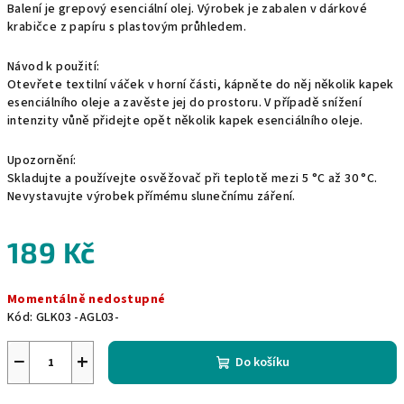
Balení je grepový esenciální olej. Výrobek je zabalen v dárkové
krabičce z papíru s plastovým průhledem.
Návod k použití:
Otevřete textilní váček v horní části, kápněte do něj několik kapek
esenciálního oleje a zavěste jej do prostoru. V případě snížení
intenzity vůně přidejte opět několik kapek esenciálního oleje.
Upozornění:
Skladujte a používejte osvěžovač při teplotě mezi 5 °C až 30 °C.
Nevystavujte výrobek přímému slunečnímu záření.
189 Kč
Měrná
Momentálně nedostupné
cena:
Kód:
GLK03 -AGL03-
−
+
Do košíku