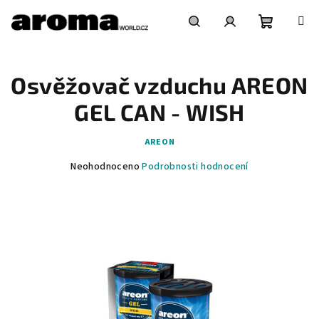
Přejít
na
obsah
Nákupní
Hledat
Přihlášení
Osvěžovač vzduchu AREON
košík
GEL CAN - WISH
AREON
Průměrné
Neohodnoceno
Podrobnosti hodnocení
hodnocení
produktu
je
0,0
z
5
hvězdiček.