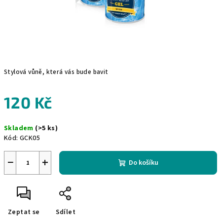
Stylová vůně, která vás bude bavit
120 Kč
Měrná
Skladem
(>5 ks)
cena:
Kód:
GCK05
−
+
Do košíku
Zeptat se
Sdílet