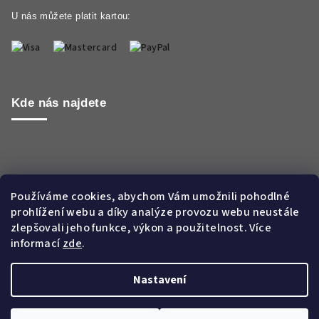
U nás můžete platit kartou:
Kde nás najdete
Používáme cookies, abychom Vám umožnili pohodlné
prohlížení webu a díky analýze provozu webu neustále
zlepšovali jeho funkce, výkon a použitelnost. Více
informací
zde
.
Nastavení
Copyright 2026
Aroma WORLD CZ s.r.o.
. Všechna práva
vyhrazena.