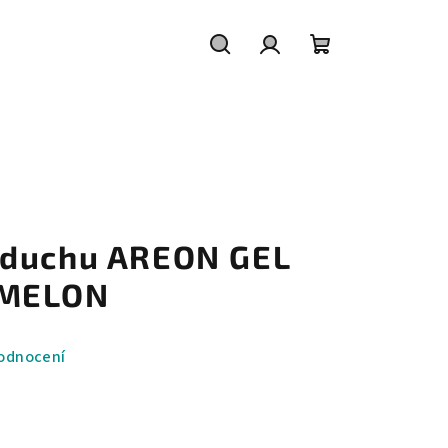
Hledat
Přihlášení
Nákupní
košík
zduchu AREON GEL
RMELON
odnocení