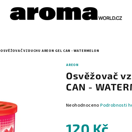
OSVĚŽOVAČ VZDUCHU AREON GEL CAN - WATERMELON
AREON
Osvěžovač v
CAN - WATE
Průměrné
Neohodnoceno
Podrobnosti h
hodnocení
produktu
120 Kč
je