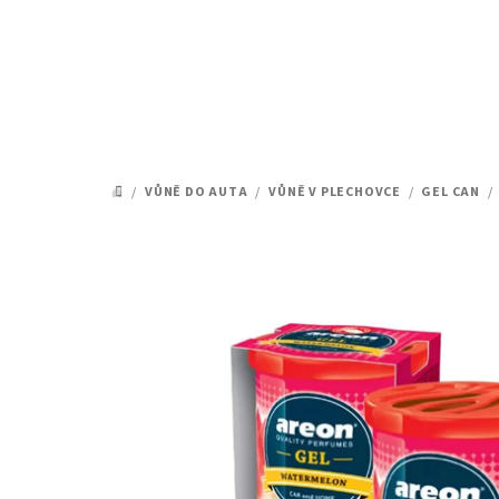
Přejít
na
obsah
/
VŮNĚ DO AUTA
/
VŮNĚ V PLECHOVCE
/
GEL CAN
/
DOMŮ