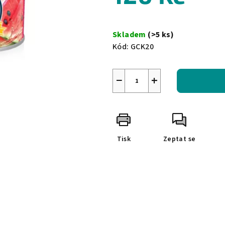
0,0
z
Měrná
5
cena:
Skladem
(>5 ks)
hvězdiček.
Kód:
GCK20
−
+
Tisk
Zeptat se