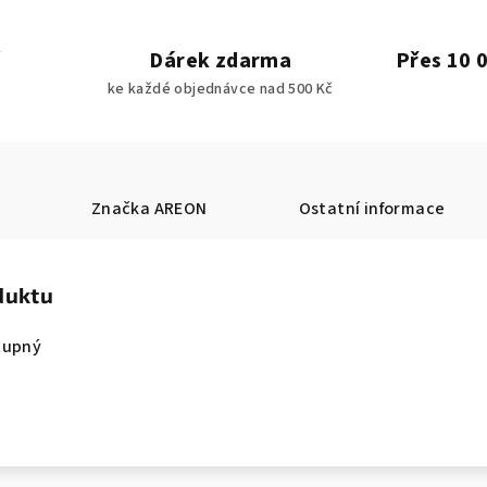
Dárek zdarma
Přes 10 
ke každé objednávce nad 500 Kč
Značka
AREON
Ostatní informace
duktu
tupný