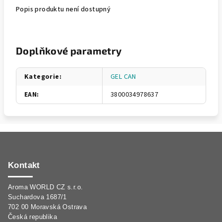
Popis produktu není dostupný
Doplňkové parametry
Kategorie
:
GEL CAN
EAN
:
3800034978637
Z
á
p
Kontakt
a
Aroma WORLD CZ s.r.o.
t
Suchardova 1687/1
í
702 00 Moravská Ostrava
Česká republika