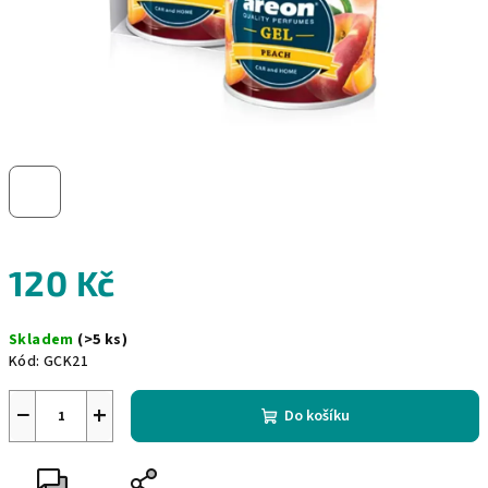
120 Kč
Měrná
Skladem
(>5 ks)
cena:
Kód:
GCK21
−
+
Do košíku