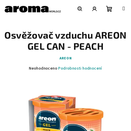
Přejít
na
obsah
Nákupní
Hledat
Přihlášení
Osvěžovač vzduchu AREON
košík
GEL CAN - PEACH
AREON
Průměrné
Neohodnoceno
Podrobnosti hodnocení
hodnocení
produktu
je
0,0
z
5
hvězdiček.