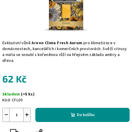
Exkluzivní vůně
Areon Clima Fresh Aurum
pro klimatizace v
domácnostech, kancelářích i komerčních prostorách. Svěží citrusy
a máta se snoubí s kořeněnou růží na hřejivém základu ambry a
dřeva.
62 Kč
Měrná
Skladem
(>5 ks)
cena:
Kód:
CFL05
−
+
Do košíku