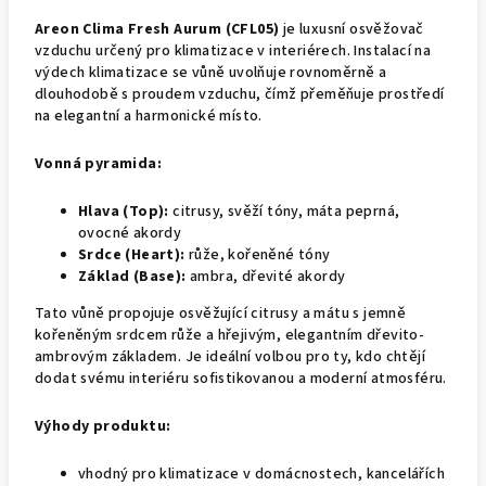
Areon Clima Fresh Aurum (CFL05)
je luxusní osvěžovač
vzduchu určený pro klimatizace v interiérech. Instalací na
výdech klimatizace se vůně uvolňuje rovnoměrně a
dlouhodobě s proudem vzduchu, čímž přeměňuje prostředí
na elegantní a harmonické místo.
Vonná pyramida:
Hlava (Top):
citrusy, svěží tóny, máta peprná,
ovocné akordy
Srdce (Heart):
růže, kořeněné tóny
Základ (Base):
ambra, dřevité akordy
Tato vůně propojuje osvěžující citrusy a mátu s jemně
kořeněným srdcem růže a hřejivým, elegantním dřevito-
ambrovým základem. Je ideální volbou pro ty, kdo chtějí
dodat svému interiéru sofistikovanou a moderní atmosféru.
Výhody produktu:
vhodný pro klimatizace v domácnostech, kancelářích