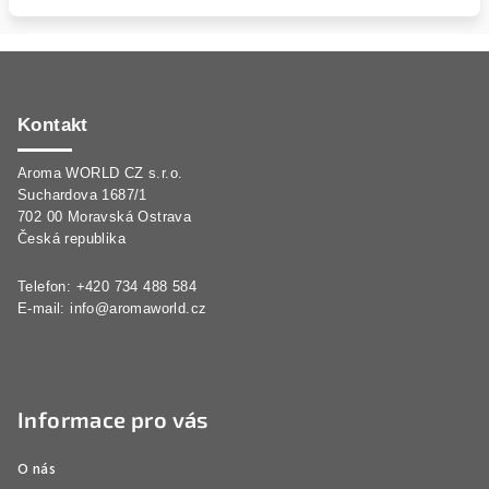
Z
á
p
Kontakt
a
Aroma WORLD CZ s.r.o.
t
Suchardova 1687/1
í
702 00 Moravská Ostrava
Česká republika
Telefon: +420 734 488 584
E-mail:
info@aromaworld.cz
Informace pro vás
O nás