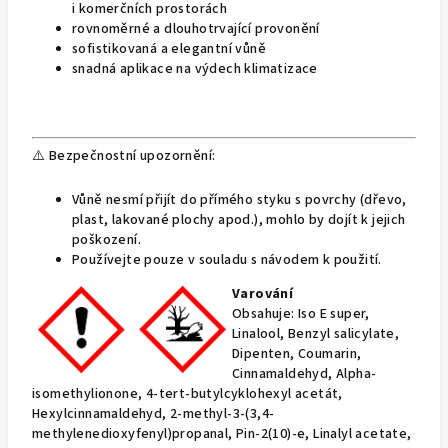
i komerčních prostorách
rovnoměrné a dlouhotrvající provonění
sofistikovaná a elegantní vůně
snadná aplikace na výdech klimatizace
⚠️ Bezpečnostní upozornění:
Vůně nesmí přijít do přímého styku s povrchy (dřevo,
plast, lakované plochy apod.), mohlo by dojít k jejich
poškození.
Používejte pouze v souladu s návodem k použití.
Varování
Obsahuje: Iso E super,
Linalool, Benzyl salicylate,
Dipenten, Coumarin,
Cinnamaldehyd, Alpha-
isomethylionone, 4-tert-butylcyklohexyl acetát,
Hexylcinnamaldehyd, 2-methyl-3-(3,4-
methylenedioxyfenyl)propanal, Pin-2(10)-e, Linalyl acetate,