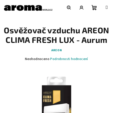
Přejít
na
obsah
Nákupní
Hledat
Přihlášení
Osvěžovač vzduchu AREON
košík
CLIMA FRESH LUX - Aurum
AREON
Průměrné
Neohodnoceno
Podrobnosti hodnocení
hodnocení
produktu
je
0,0
z
5
hvězdiček.