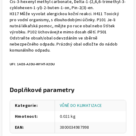
Cis-3-hexenyl methyl carbonate, Delta-1-(2,6,6-trimethyl-3-
cyklohexen-1-yl)-2-buten-1-on, Pin-2(3)-en.
H317 Může vyvolat alergickou kožní reakci. H411 Toxický
pro vodní organismy, s dlouhodobými účinky. P101 Je-li
nutná lékařská pomoc, mějte po ruce obal nebo štítek
výrobku. P102 Uchovávejte mimo dosah dětí. P501
Odstraňte obsah/obal odevzdáním ve sběrně
nebezpečného odpadu. Prázdný obal odložte do nádob
komunálního odpadu.
UFI: 1AD3-AJDU-WYHT-X2DU
Doplňkové parametry
Kategorie
:
VŮNĚ DO KLIMATIZACE
Hmotnost
:
0.021 kg
EAN
:
3800034987998