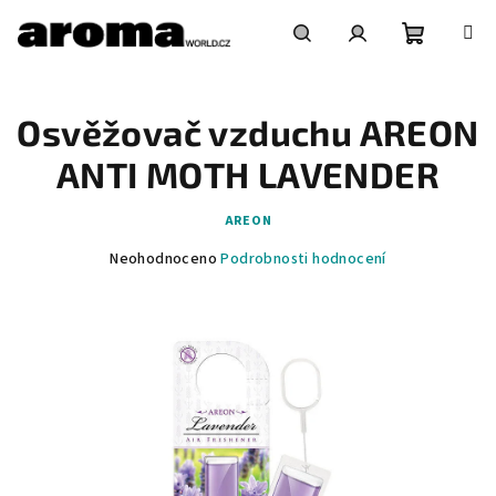
Přejít
na
obsah
Nákupní
Hledat
Přihlášení
Osvěžovač vzduchu AREON
košík
ANTI MOTH LAVENDER
AREON
Průměrné
Neohodnoceno
Podrobnosti hodnocení
hodnocení
produktu
je
0,0
z
5
hvězdiček.