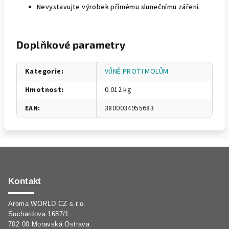
Nevystavujte výrobek přímému slunečnímu záření.
Doplňkové parametry
Kategorie
:
VŮNĚ PROTI MOLŮM
Hmotnost
:
0.012 kg
EAN
:
3800034955683
Z
á
p
Kontakt
a
Aroma WORLD CZ s.r.o.
t
Suchardova 1687/1
í
702 00 Moravská Ostrava