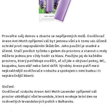
Provoňte svůj domov a zbavte se nepříjemných molů. Osvěžovač
Areon Anti Moth zpříjemní váš byt jemnou vůní a k tomu vás účinně
ochrání proti nepopulárním škůdcům. Jeho použití je snadné a
účinné. Stačí pověsit tyčinku s gelem do prostoru a starosti s moly
můžete jednou pro vždy hodit za hlavu. Použijte jej do každého
prostoru, který potřebuje osvěžit, ať už jde o obývací pokoj, WC,
koupelnu, kancelář nebo šatní skříň. Výrobky Areon patří mezi
nejkvalitnější osvěžovače vzduchu a spokojeni s nimi budou i ti
nejnáročnější klienti.
Složení:
Osvěžovač vzduchu Areon Anti Moth Lavender zpříjemní váš
prostor uklidňující vůní levandule, která evokuje letní den na
rozkvetlých levandulových polích v Bulharsku.