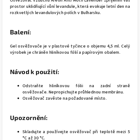
Osvěžovač vzduchu Areon Anti Moth Lavender zpříjemní váš
prostor uklidňující vůní levandule, která evokuje letní den na
rozkvetlých levandulových polích v Bulharsku.
Balení:
Gel osvěžovače je v plastové tyčince o objemu 4,5 ml. Celý
výrobek je chráněn hliníkovou fólií a papírovým obalem.
Návod k použití:
Odstraňte hliníkovou fólii na zadní straně
osvěžovače. Nepropichujte průhlednou membránu.
Osvěžovač zavěste na požadované místo.
Upozornění:
Skladujte a používejte osvěžovač při teplotě mezi 5
°C až 30 °C.