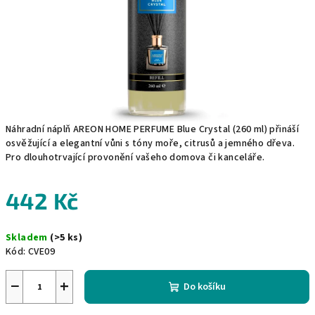
Náhradní náplň AREON HOME PERFUME Blue Crystal (260 ml) přináší
osvěžující a elegantní vůni s tóny moře, citrusů a jemného dřeva.
Pro dlouhotrvající provonění vašeho domova či kanceláře.
442 Kč
Měrná
Skladem
(>5 ks)
cena:
Kód:
CVE09
−
+
Do košíku