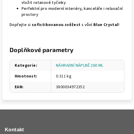
vložit ratanové tyčinky
Perfektní pro moderní interiéry, kanceláře i relaxační
prostory
Dopřejte si
sofistikovanou svěžest
s vůní
Blue Crystal
!
Doplňkové parametry
Kategorie
:
NÁHRADNÍ NÁPLNĚ 260 ML
Hmotnost
:
0.311 kg
EAN
:
3800034972352
Z
á
p
Kontakt