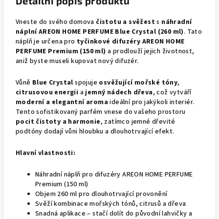
Detailní popis produktu
Vneste do svého domova
čistotu a svěžest
s
náhradní
náplní AREON HOME PERFUME Blue Crystal (260 ml)
. Tato
náplň je určena pro
tyčinkové difuzéry AREON HOME
PERFUME Premium (150 ml)
a prodlouží jejich životnost,
aniž byste museli kupovat nový difuzér.
Vůně
Blue Crystal
spojuje
osvěžující mořské tóny
,
citrusovou energii
a
jemný nádech dřeva
, což vytváří
moderní a elegantní aroma
ideální pro jakýkoli interiér.
Tento sofistikovaný parfém vnese do vašeho prostoru
pocit čistoty a harmonie
, zatímco jemné dřevité
podtóny dodají vůni hloubku a dlouhotrvající efekt.
Hlavní vlastnosti:
Náhradní náplň pro difuzéry AREON HOME PERFUME
Premium (150 ml)
Objem 260 ml pro dlouhotrvající provonění
Svěží kombinace mořských tónů, citrusů a dřeva
Snadná aplikace – stačí dolít do původní lahvičky a