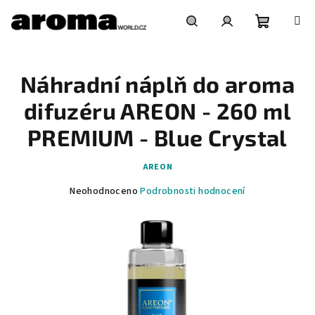
Přejít
na
obsah
Nákupní
Hledat
Přihlášení
Náhradní náplň do aroma
košík
difuzéru AREON - 260 ml
PREMIUM - Blue Crystal
AREON
Průměrné
Neohodnoceno
Podrobnosti hodnocení
hodnocení
produktu
je
0,0
z
5
hvězdiček.