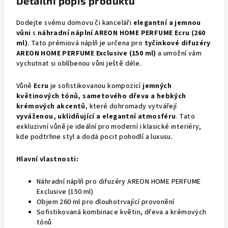
Detailní popis produktu
Dodejte svému domovu či kanceláři
elegantní a jemnou
vůni
s
náhradní náplní AREON HOME PERFUME Ecru (260
ml)
. Tato prémiová náplň je určena pro
tyčinkové difuzéry
AREON HOME PERFUME Exclusive (150 ml)
a umožní vám
vychutnat si oblíbenou vůni ještě déle.
Vůně
Ecru
je sofistikovanou kompozicí
jemných
květinových tónů, sametového dřeva a hebkých
krémových akcentů
, které dohromady vytvářejí
vyváženou, uklidňující a elegantní atmosféru
. Tato
exkluzivní vůně je ideální pro moderní i klasické interiéry,
kde podtrhne styl a dodá pocit pohodlí a luxusu.
Hlavní vlastnosti:
Náhradní náplň pro difuzéry AREON HOME PERFUME
Exclusive (150 ml)
Objem 260 ml pro dlouhotrvající provonění
Sofistikovaná kombinace květin, dřeva a krémových
tónů