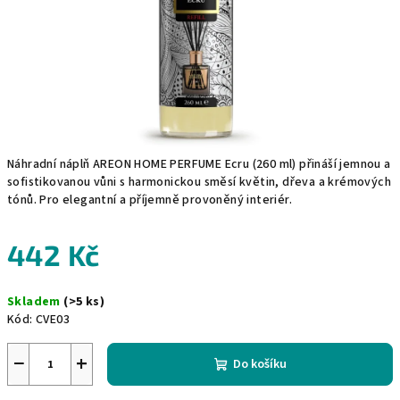
Náhradní náplň AREON HOME PERFUME Ecru (260 ml) přináší jemnou a
sofistikovanou vůni s harmonickou směsí květin, dřeva a krémových
tónů. Pro elegantní a příjemně provoněný interiér.
442 Kč
Měrná
Skladem
(>5 ks)
cena:
Kód:
CVE03
−
+
Do košíku