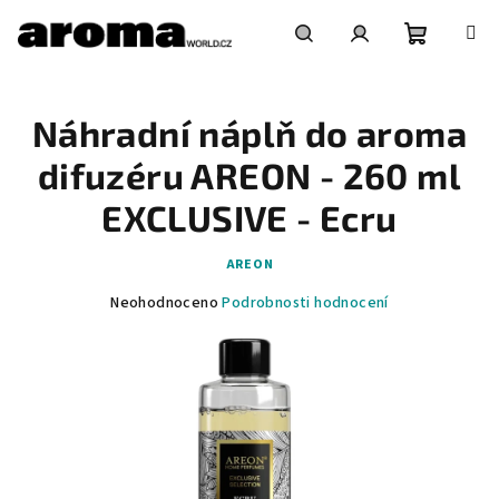
Přejít
na
obsah
Nákupní
Hledat
Přihlášení
Náhradní náplň do aroma
košík
difuzéru AREON - 260 ml
EXCLUSIVE - Ecru
AREON
Průměrné
Neohodnoceno
Podrobnosti hodnocení
hodnocení
produktu
je
0,0
z
5
hvězdiček.