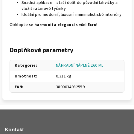
Snadná aplikace – stačí dolít do původní lahvičky a
vložit ratanové tyčinky
Ideální pro moderní, luxusní i minimalistické interiéry
Obklopte se
harmonií a elegancí
s vůní
Ecru
!
Doplňkové parametry
Kategorie
:
NÁHRADNÍ NÁPLNĚ 260 ML
Hmotnost
:
0.311 kg
EAN
:
3800034982559
Z
á
p
Kontakt