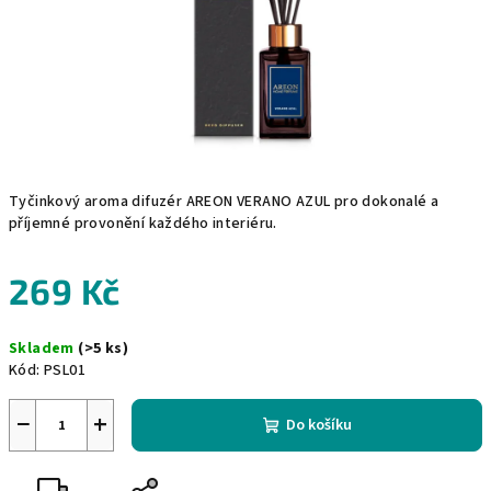
Tyčinkový aroma difuzér AREON VERANO AZUL pro dokonalé a
příjemné provonění každého interiéru.
269 Kč
Měrná
Skladem
(>5 ks)
cena:
Kód:
PSL01
−
+
Do košíku