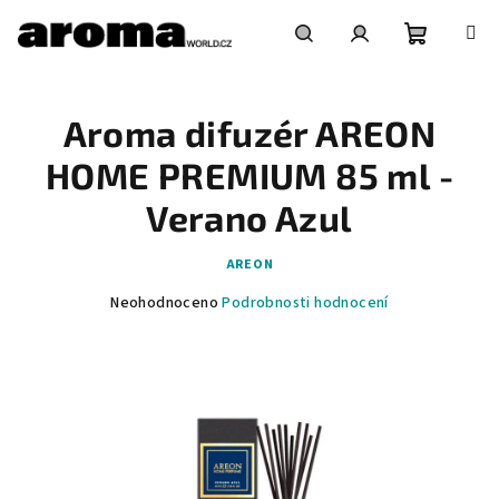
Přejít
na
obsah
Nákupní
Hledat
Přihlášení
Aroma difuzér AREON
košík
HOME PREMIUM 85 ml -
Verano Azul
AREON
Průměrné
Neohodnoceno
Podrobnosti hodnocení
hodnocení
produktu
je
0,0
z
5
hvězdiček.