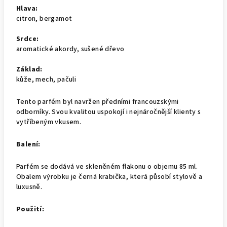
Hlava:
citron, bergamot
Srdce:
aromatické akordy, sušené dřevo
Základ:
kůže, mech, pačuli
Tento parfém byl navržen předními francouzskými
odborníky. Svou kvalitou uspokojí i nejnáročnější klienty s
vytříbeným vkusem.
Balení:
Parfém se dodává ve skleněném flakonu o objemu 85 ml.
Obalem výrobku je černá krabička, která působí stylově a
luxusně.
Použití: