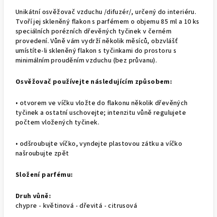
Unikátní osvěžovač vzduchu /difuzér/, určený do interiéru.
Tvoří jej skleněný flakon s parfémem o objemu 85 ml a 10 ks
speciálních porézních dřevěných tyčinek v černém
provedení. Vůně vám vydrží několik měsíců, obzvlášť
umístíte-li skleněný flakon s tyčinkami do prostoru s
minimálním prouděním vzduchu (bez průvanu).
Osvěžovač používejte následujícím způsobem:
• otvorem ve víčku vložte do flakonu několik dřevěných
tyčinek a ostatní uschovejte; intenzitu vůně regulujete
počtem vložených tyčinek.
• odšroubujte víčko, vyndejte plastovou zátku a víčko
našroubujte zpět
Složení parfému:
Druh vůně:
chypre - květinová - dřevitá - citrusová