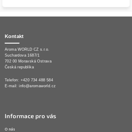
Z
á
p
Kontakt
a
Aroma WORLD CZ s.r.o.
t
Suchardova 1687/1
í
702 00 Moravská Ostrava
Česká republika
Telefon: +420 734 488 584
E-mail:
info@aromaworld.cz
Informace pro vás
O nás