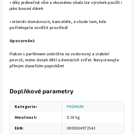
• díky jedinečné vůni a vkusnému obalu lze výrobek použít i
jako luxusní dárek
• interiér domácnosti, kanceláře, a všude tam, kde
potřebujete osvěžit prostředí
Upozornění:
Flakon s parfémem umístěte na vodorovný a stabilní
povrch, mimo dosah dětí a domácích zvířat. Nevystavujte
přímým slunečním paprskům!
Doplňkové parametry
Kategorie
:
PREMIUM
Hmotnost
:
0.26 kg
EAN
:
3800034972543