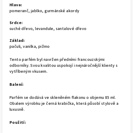
Hlava:
pomeranč, jablko, gurmánské akordy
Srdce:
suché dřevo, levandule, santalové dřevo
Základ:
pačuli, vanilka, pižmo
Tento parfém byl navržen předními francouzskými
odborníky. Svou kvalitou uspokojí i nejnáročnější klienty s
vytříbeným vkusem.
Balení:
Parfém se dodává ve skleněném flakonu o objemu 85 ml.
Obalem výrobku je černá krabička, která působí stylově a
luxusně.
Použití: