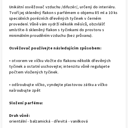
Unikátní osvěžovač vzduchu /difuzér/, určený do interiéru.
Tvoří jej skleněný flakon s parfémem o objemu 85 ml a 10 ks
speciálních porézních dřevěných tyčinek v černém
provedení. Vůně vám vydrží několik měsíců, obzvlášť
umístíte-li skleněný flakon s tyčinkami do prostoru s
minimálním prouděním vzduchu (bez průvanu).
Osvěžovač používejte následujícím způsobem:
• otvorem ve víčku vložte do flakonu několik dřevěných
tyčinek a ostatní uschovejte; intenzitu vůně regulujete
počtem vložených tyčinek.
• odšroubujte víčko, vyndejte plastovou zátku a víčko
našroubujte zpět
Složení parfému:
Druh vůně:
orientální - balzamická - dřevitá - vanilková