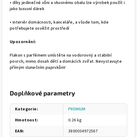
• díky jedinečné vůni a vkusnému obalu lze výrobek použít i
jako luxusní dárek
• interiér domácnosti, kanceláře, a všude tam, kde
potřebujete osvěžit prostředí
Upozornění:
Flakon s parfémem umístěte na vodorovný a stabilní
povrch, mimo dosah dětí a domácích zvířat. Nevystavujte
přímým slunečním paprskům!
Doplňkové parametry
Kategorie
:
PREMIUM
Hmotnost
:
0.26 kg
EAN
:
3800034972567