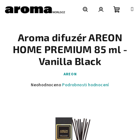
Přejít
na
obsah
Nákupní
Hledat
Přihlášení
Aroma difuzér AREON
košík
HOME PREMIUM 85 ml -
Vanilla Black
AREON
Průměrné
Neohodnoceno
Podrobnosti hodnocení
hodnocení
produktu
je
0,0
z
5
hvězdiček.