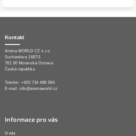
Z
á
p
Kontakt
a
Aroma WORLD CZ s.r.o.
t
Suchardova 1687/1
í
702 00 Moravská Ostrava
Česká republika
Telefon: +420 734 488 584
E-mail:
info@aromaworld.cz
Informace pro vás
O nás