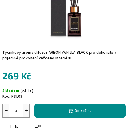
Tyčinkový aroma difuzér AREON VANILLA BLACK pro dokonalé a
příjemné provonění každého interiéru.
269 Kč
Měrná
Skladem
(>5 ks)
cena:
Kód:
PSL03
−
+
Do košíku