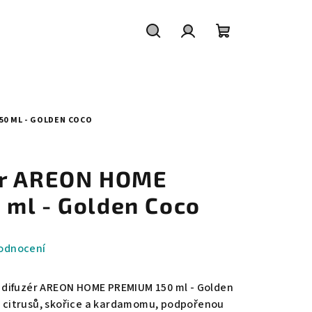
Hledat
Přihlášení
Nákupní
košík
0 ML - GOLDEN COCO
ér AREON HOME
ml - Golden Coco
odnocení
difuzér AREON HOME PREMIUM 150 ml - Golden
ny citrusů, skořice a kardamomu, podpořenou