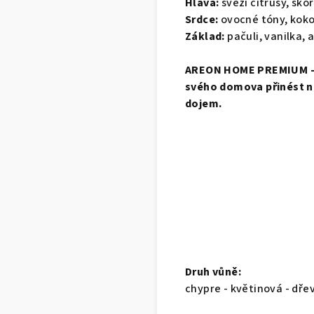
Hlava:
svěží citrusy, sk
Srdce:
ovocné tóny, koko
Základ:
pačuli, vanilka,
AREON HOME PREMIUM - 
svého domova přinést ná
dojem.
Druh vůně:
chypre - květinová - dřev