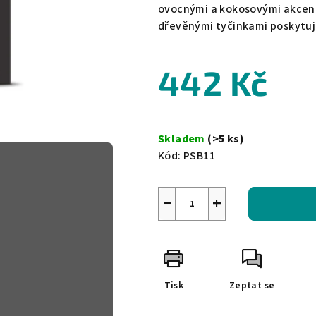
0,0
ovocnými a kokosovými akcent
z
dřevěnými tyčinkami poskytuj
5
hvězdiček.
442 Kč
Měrná
cena:
Skladem
(>5 ks)
Kód:
PSB11
−
+
Tisk
Zeptat se