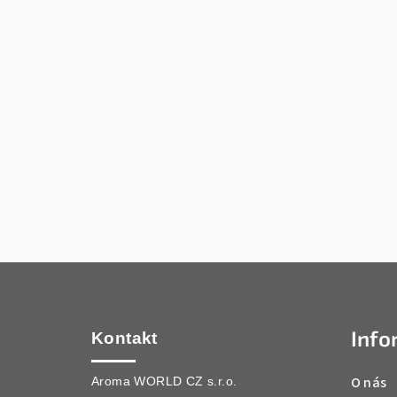
Z
á
Info
p
Kontakt
a
O nás
Aroma WORLD CZ s.r.o.