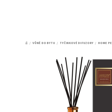
Přejít
na
obsah
/
VŮNĚ DO BYTU
/
TYČINKOVÉ DIFUZORY
/
HOME PE
DOMŮ