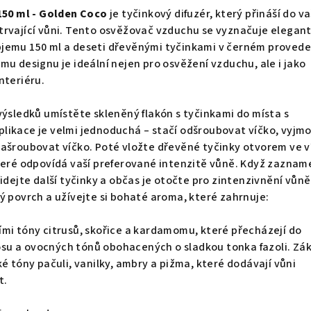
50 ml - Golden Coco
je tyčinkový difuzér, který přináší do v
trvající vůni. Tento osvěžovač vzduchu se vyznačuje elegan
jemu 150 ml a deseti dřevěnými tyčinkami v černém provede
mu designu je ideální nejen pro osvěžení vzduchu, ale i jako
nteriéru.
výsledků umístěte skleněný flakón s tyčinkami do místa s
likace je velmi jednoduchá – stačí odšroubovat víčko, vyjm
zašroubovat víčko. Poté vložte dřevěné tyčinky otvorem ve v
které odpovídá vaší preferované intenzitě vůně. Když zazna
idejte další tyčinky a občas je otočte pro zintenzivnění vůně
ý povrch a užívejte si bohaté aroma, které zahrnuje:
mi tóny citrusů, skořice a kardamomu, které přecházejí do
u a ovocných tónů obohacených o sladkou tonka fazoli. Zá
é tóny pačuli, vanilky, ambry a pižma, které dodávají vůni
t.