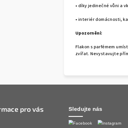
• díky jedinečné vůni a 
• interiér domácnosti, k
Upozornění:
Flakon s parfémem umíst
zvířat. Nevystavujte př
rmace pro vás
Sledujte nás