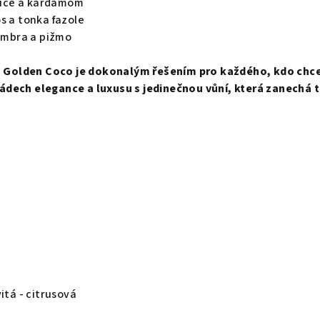
ořice a kardamom
s a tonka fazole
 ambra a pižmo
Golden Coco je dokonalým řešením pro každého, kdo chc
dech elegance a luxusu s jedinečnou vůní, která zanechá t
itá - citrusová