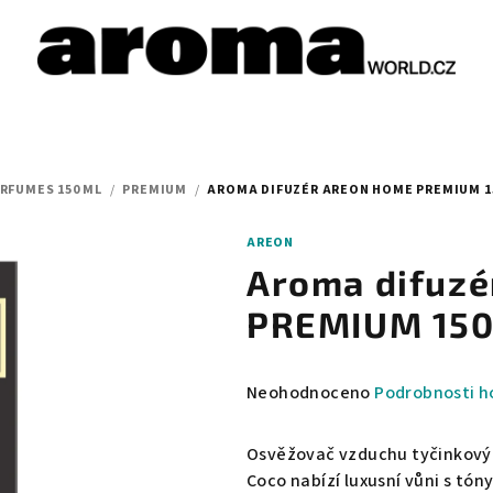
RFUMES 150 ML
/
PREMIUM
/
AROMA DIFUZÉR AREON HOME PREMIUM 15
AREON
Aroma difuz
PREMIUM 150 
Průměrné
Neohodnoceno
Podrobnosti h
hodnocení
produktu
Osvěžovač vzduchu tyčinkový 
je
Coco nabízí luxusní vůni s tó