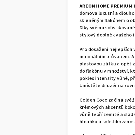
AREON HOME PREMIUM 1
domova luxusní a dlouho
skleněným flakónem o ob
Díky svému sofistikované
stylový doplněk vašeho i
Pro dosažení nejlepších 
minimálním průvanem. Ap
plastovou zátku a opět 
do flakónu v množství, 
pokles intenzity vůně, př
Umístěte difuzér na rovn
Golden Coco začíná svěží
krémových akcentů kokos
vůně tvoří zemité a sladk
hloubku a sofistikovanos