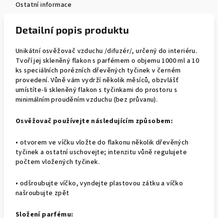
Ostatní informace
Detailní popis produktu
Unikátní osvěžovač vzduchu /difuzér/, určený do interiéru.
Tvoří jej skleněný flakon s parfémem o objemu 1000 ml a 10
ks speciálních porézních dřevěných tyčinek v černém
provedení. Vůně vám vydrží několik měsíců, obzvlášť
umístíte-li skleněný flakon s tyčinkami do prostoru s
minimálním prouděním vzduchu (bez průvanu).
Osvěžovač používejte následujícím způsobem:
• otvorem ve víčku vložte do flakonu několik dřevěných
tyčinek a ostatní uschovejte; intenzitu vůně regulujete
počtem vložených tyčinek.
• odšroubujte víčko, vyndejte plastovou zátku a víčko
našroubujte zpět
Složení parfému: