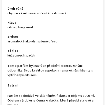
Druh vůně:
chypre - květinová - dřevitá - citrusová
Hlava:
citron, bergamot
Srdce:
aromatické akordy, sušené dřevo
Základ:
kůže, mech, pačuli
Tento parfém byl navržen předními francouzskými
odborníky. Svou kvalitou uspokojí i nejnáročnější klienty s
vytříbeným vkusem.
Balení:
Parfém se dodává ve skleněném flakonu o objemu 1000 ml.
Obalem výrobku je černá krabička, která působí stylově a