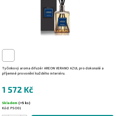
Tyčinkový aroma difuzér AREON VERANO AZUL pro dokonalé a
příjemné provonění každého interiéru.
1 572 Kč
Měrná
Skladem
(>5 ks)
cena:
Kód:
PSO01