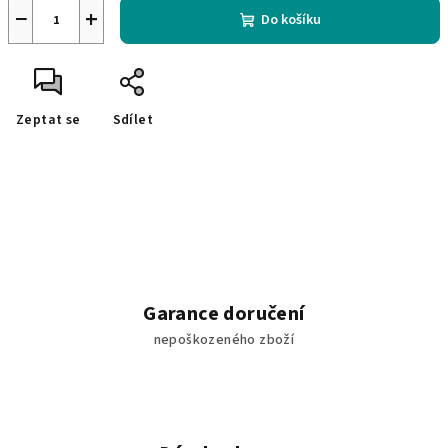
−
+
Do košíku
Zeptat se
Sdílet
Garance doručení
nepoškozeného zboží