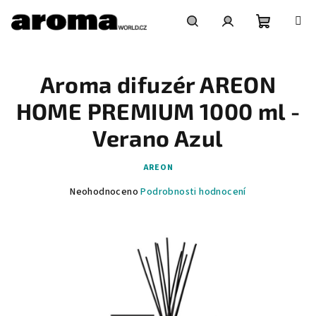
Přejít
na
obsah
Nákupní
Hledat
Přihlášení
Aroma difuzér AREON
košík
HOME PREMIUM 1000 ml -
Verano Azul
AREON
Průměrné
Neohodnoceno
Podrobnosti hodnocení
hodnocení
produktu
je
0,0
z
5
hvězdiček.