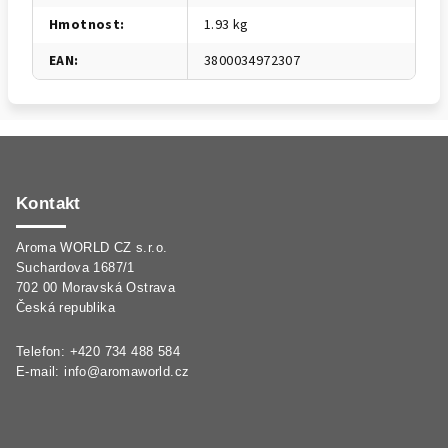
Hmotnost
:
1.93 kg
EAN
:
3800034972307
Z
á
p
Kontakt
a
Aroma WORLD CZ s.r.o.
t
Suchardova 1687/1
í
702 00 Moravská Ostrava
Česká republika
Telefon: +420 734 488 584
E-mail:
info@aromaworld.cz