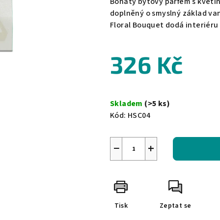
Bohatý bytový parfém s květin
je
doplněný o smyslný základ vani
0,0
Floral Bouquet dodá interiéru 
z
5
326 Kč
hvězdiček.
Měrná
cena:
Skladem
(>5 ks)
Kód:
HSC04
−
+
Tisk
Zeptat se