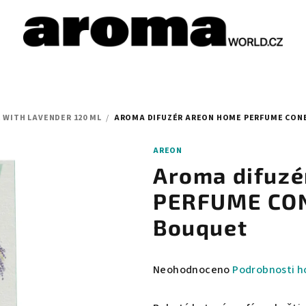
 WITH LAVENDER 120 ML
/
AROMA DIFUZÉR AREON HOME PERFUME CONE 
AREON
Aroma difuz
PERFUME CONE
Bouquet
Průměrné
Neohodnoceno
Podrobnosti h
hodnocení
produktu