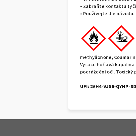
• Zabraňte kontaktu tyči
• Používejte dle návodu.
methylionone, Coumarin,
Vysoce hořlavá kapalina 
podráždění očí. Toxický 
UFI: 2VH4-VJ56-QYHP-S