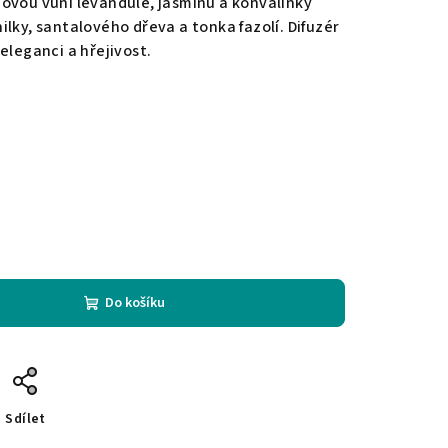
ovou vůní levandule, jasmínu a konvalinky
lky, santalového dřeva a tonka fazolí. Difuzér
eleganci a hřejivost.
Do košíku
Sdílet