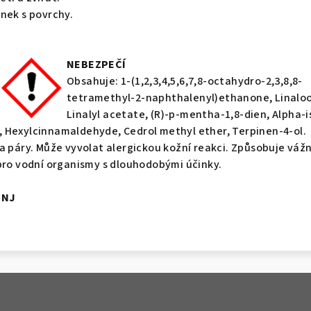
nek s povrchy.
NEBEZPEČÍ
Obsahuje: 1-(1,2,3,4,5,6,7,8-octahydro-2,3,8,8-
tetramethyl-2-naphthalenyl)ethanone, Linaloo
Linalyl acetate, (R)-p-mentha-1,8-dien, Alpha-i
 Hexylcinnamaldehyde, Cedrol methyl ether, Terpinen-4-ol.
a páry. Může vyvolat alergickou kožní reakci. Způsobuje váž
pro vodní organismy s dlouhodobými účinky.
DNJ