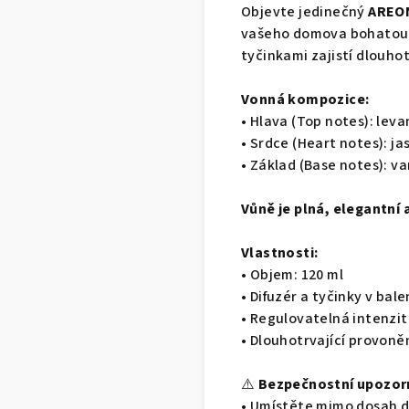
Objevte jedinečný
AREON
vašeho domova bohatou k
tyčinkami zajistí dlouhot
Vonná kompozice:
• Hlava (Top notes): le
• Srdce (Heart notes): j
• Základ (Base notes): va
Vůně je plná, elegantní 
Vlastnosti:
• Objem: 120 ml
• Difuzér a tyčinky v bale
• Regulovatelná intenzi
• Dlouhotrvající provoně
⚠️
Bezpečnostní upozor
• Umístěte mimo dosah dě