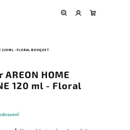
Hledat
Přihlášení
Nákupní
košík
120 ML - FLORAL BOUQUET
ér AREON HOME
 120 ml - Floral
odnocení