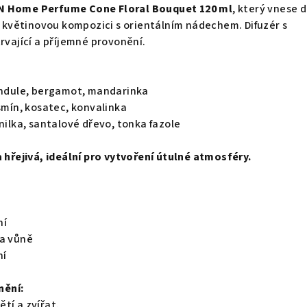
 Home Perfume Cone Floral Bouquet 120 ml
, který vnese 
větinovou kompozici s orientálním nádechem. Difuzér s
rvající a příjemné provonění.
vandule, bergamot, mandarinka
asmín, kosatec, konvalinka
nilka, santalové dřevo, tonka fazole
a hřejivá, ideální pro vytvoření útulné atmosféry.
ní
ta vůně
ní
nění:
tí a zvířat.