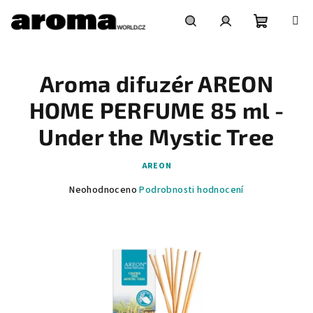
Přejít
na
obsah
Nákupní
Hledat
Přihlášení
Aroma difuzér AREON
košík
HOME PERFUME 85 ml -
Under the Mystic Tree
AREON
Průměrné
Neohodnoceno
Podrobnosti hodnocení
hodnocení
produktu
je
0,0
z
5
hvězdiček.