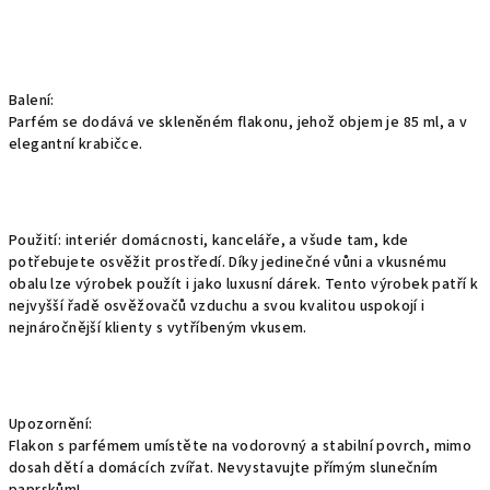
Balení:
Parfém se dodává ve skleněném flakonu, jehož objem je 85 ml, a v
elegantní krabičce.
Použití: interiér domácnosti, kanceláře, a všude tam, kde
potřebujete osvěžit prostředí. Díky jedinečné vůni a vkusnému
obalu lze výrobek použít i jako luxusní dárek. Tento výrobek patří k
nejvyšší řadě osvěžovačů vzduchu a svou kvalitou uspokojí i
nejnáročnější klienty s vytříbeným vkusem.
Upozornění:
Flakon s parfémem umístěte na vodorovný a stabilní povrch, mimo
dosah dětí a domácích zvířat. Nevystavujte přímým slunečním