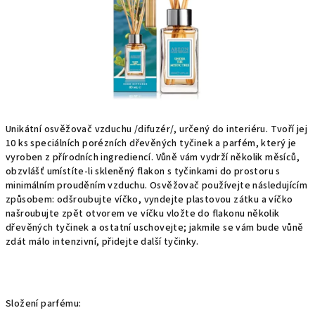
Unikátní osvěžovač vzduchu /difuzér/, určený do interiéru. Tvoří jej
10 ks speciálních porézních dřevěných tyčinek a parfém, který je
vyroben z přírodních ingrediencí. Vůně vám vydrží několik měsíců,
obzvlášť umístíte-li skleněný flakon s tyčinkami do prostoru s
minimálním prouděním vzduchu. Osvěžovač používejte následujícím
způsobem: odšroubujte víčko, vyndejte plastovou zátku a víčko
našroubujte zpět otvorem ve víčku vložte do flakonu několik
dřevěných tyčinek a ostatní uschovejte; jakmile se vám bude vůně
zdát málo intenzivní, přidejte další tyčinky.
Složení parfému: