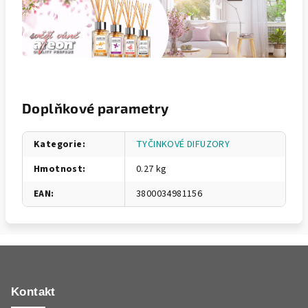
Doplňkové parametry
Kategorie
:
TYČINKOVÉ DIFUZORY
Hmotnost
:
0.27 kg
EAN
:
3800034981156
Z
á
p
Kontakt