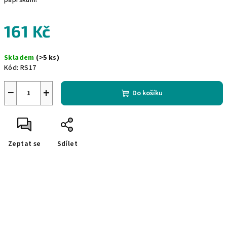
paprskům!
161 Kč
Měrná
Skladem
(>5 ks)
cena:
Kód:
RS17
−
+
Do košíku
Zeptat se
Sdílet