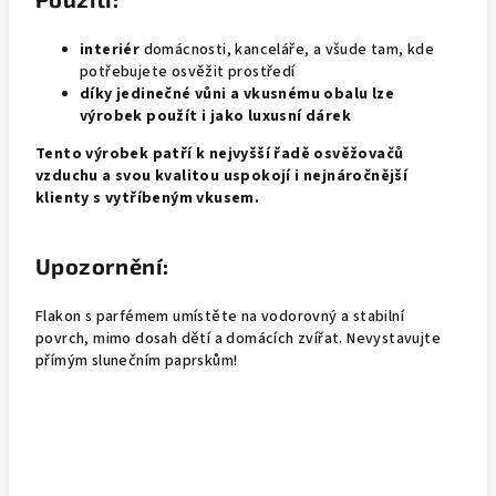
interiér
domácnosti, kanceláře, a všude tam, kde
potřebujete osvěžit prostředí
díky jedinečné vůni a vkusnému obalu lze
výrobek použít i jako luxusní dárek
Tento výrobek patří k nejvyšší řadě osvěžovačů
vzduchu a svou kvalitou uspokojí i nejnáročnější
klienty s vytříbeným vkusem.
Upozornění:
Flakon s parfémem umístěte na vodorovný a stabilní
povrch, mimo dosah dětí a domácích zvířat. Nevystavujte
přímým slunečním paprskům!