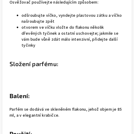
Osvěžovač používejte následujícím způsobem:
odšroubujte víčko, vyndejte plastovou zátku a víčko
našroubujte zpět
otvorem ve víčku vložte do flakonu několik
dřevěných tyčinek a ostatní uschovejte; jakmile se
vám bude vůně zdát málo intenzivní, přidejte další
tyčinky
Složení parfému:
Balení:
Parfém se dodává ve skleněném flakonu, jehož objem je 85
ml, a v elegantní krabičce.
Použití: