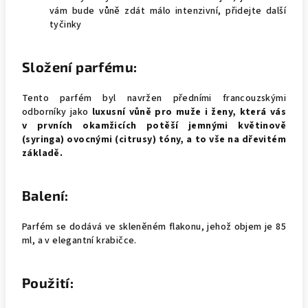
vám bude vůně zdát málo intenzivní, přidejte další
tyčinky
Složení parfému:
Tento parfém byl navržen předními francouzskými
odborníky jako
luxusní vůně pro muže i ženy, která vás
v prvních okamžicích potěší jemnými květinově
(syringa) ovocnými (citrusy) tóny, a to vše na dřevitém
základě.
Balení:
Parfém se dodává ve skleněném flakonu, jehož objem je 85
ml, a v elegantní krabičce.
Použití: