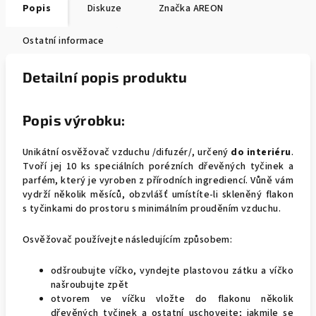
Popis
Diskuze
Značka
AREON
Ostatní informace
Detailní popis produktu
Popis výrobku:
Unikátní osvěžovač vzduchu /difuzér/, určený
do interiéru
.
Tvoří jej 10 ks speciálních porézních dřevěných tyčinek a
parfém, který je vyroben z přírodních ingrediencí. Vůně vám
vydrží několik měsíců, obzvlášť umístíte-li skleněný flakon
s tyčinkami do prostoru s minimálním prouděním vzduchu.
Osvěžovač používejte následujícím způsobem:
odšroubujte víčko, vyndejte plastovou zátku a víčko
našroubujte zpět
otvorem ve víčku vložte do flakonu několik
dřevěných tyčinek a ostatní uschovejte; jakmile se