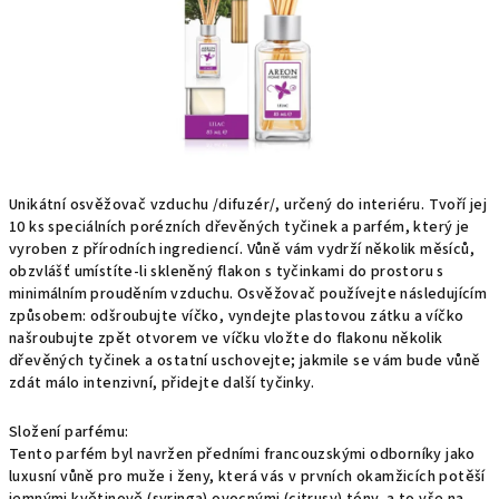
Unikátní osvěžovač vzduchu /difuzér/, určený do interiéru. Tvoří jej
10 ks speciálních porézních dřevěných tyčinek a parfém, který je
vyroben z přírodních ingrediencí. Vůně vám vydrží několik měsíců,
obzvlášť umístíte-li skleněný flakon s tyčinkami do prostoru s
minimálním prouděním vzduchu. Osvěžovač používejte následujícím
způsobem: odšroubujte víčko, vyndejte plastovou zátku a víčko
našroubujte zpět otvorem ve víčku vložte do flakonu několik
dřevěných tyčinek a ostatní uschovejte; jakmile se vám bude vůně
zdát málo intenzivní, přidejte další tyčinky.
Složení parfému:
Tento parfém byl navržen předními francouzskými odborníky jako
luxusní vůně pro muže i ženy, která vás v prvních okamžicích potěší