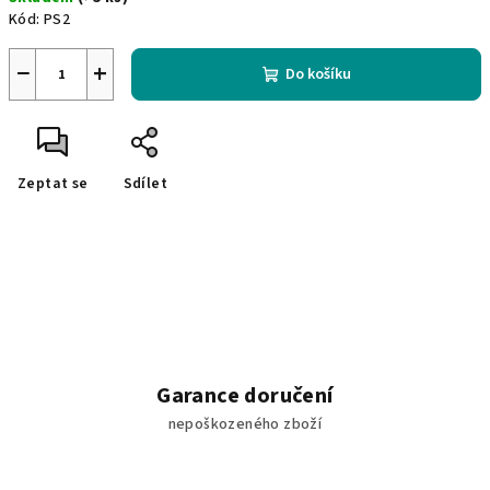
cena:
Kód:
PS2
−
+
Do košíku
Zeptat se
Sdílet
Garance doručení
nepoškozeného zboží