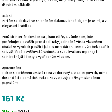
jemnými květinově (syringa) ovocnými (citrusy) tóny, a to vše na
dřevitém základě.
Balení:
Parfém se dodává ve skleněném flakonu, jehož objem je 85 ml, a v
elegantní krabičce.
Použití: interiér domácnosti, kanceláře, a všude tam, kde
potřebujete osvěžit prostředí. Díky jedinečné vůni a vkusnému
obalu lze výrobek použít i jako luxusní dárek. Tento výrobek patří k
nejvyšší řadě osvěžovačů vzduchu a svou kvalitou uspokojí i
nejnáročnější klienty s vytříbeným vkusem.
Upozornění:
Flakon s parfémem umístěte na vodorovný a stabilní povrch, mimo
dosah dětí a domácích zvířat. Nevystavujte přímým slunečním
paprskům!
161 Kč
Měrná
Skladem
(>5 ks)