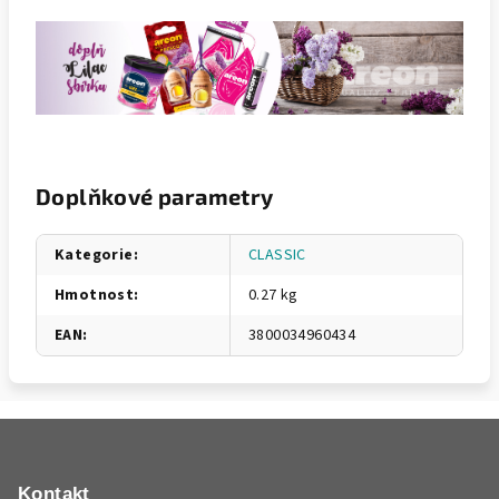
Doplňkové parametry
Kategorie
:
CLASSIC
Hmotnost
:
0.27 kg
EAN
:
3800034960434
Z
á
p
Kontakt