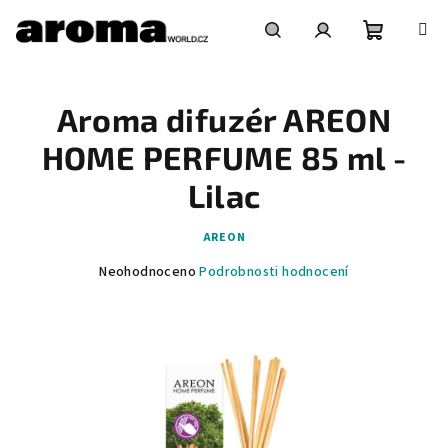
Přejít
na
obsah
Nákupní
Hledat
Přihlášení
Aroma difuzér AREON
košík
HOME PERFUME 85 ml -
Lilac
AREON
Průměrné
Neohodnoceno
Podrobnosti hodnocení
hodnocení
produktu
je
0,0
z
5
hvězdiček.