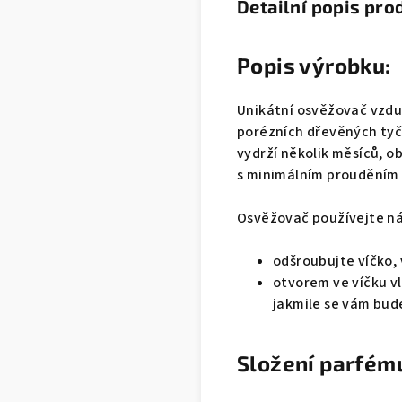
Detailní popis pro
Popis výrobku:
Unikátní osvěžovač vzdu
porézních dřevěných tyči
vydrží několik měsíců, ob
s minimálním prouděním
Osvěžovač používejte n
odšroubujte víčko,
otvorem ve víčku vl
jakmile se vám bude
Složení parfém