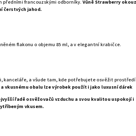
n předními francouzskými odborníky.
Vůně Strawberry okouz
í čerstvých jahod.
něném flakonu o objemu 85 ml, a v elegantní krabičce.
 kanceláře, a všude tam, kde potřebujete osvěžit prostředí
i a vkusnému obalu lze výrobek použít i jako luxusní dárek
ejvyšší řadě osvěžovačů vzduchu a svou kvalitou uspokojí i
 vytříbeným vkusem.