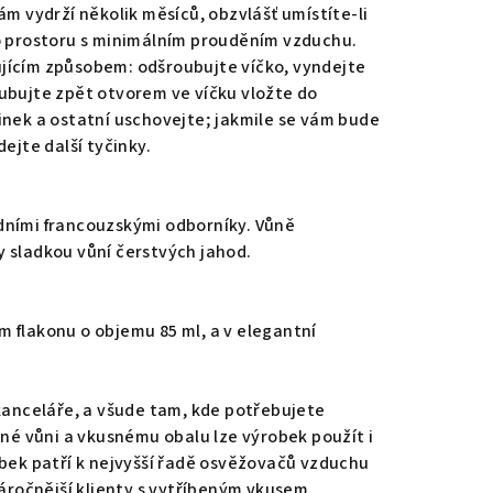
ám vydrží několik měsíců, obzvlášť umístíte-li
o prostoru s minimálním prouděním vzduchu.
jícím způsobem: odšroubujte víčko, vyndejte
ubujte zpět otvorem ve víčku vložte do
inek a ostatní uschovejte; jakmile se vám bude
ejte další tyčinky.
dními francouzskými odborníky. Vůně
 sladkou vůní čerstvých jahod.
 flakonu o objemu 85 ml, a v elegantní
 kanceláře, a všude tam, kde potřebujete
čné vůni a vkusnému obalu lze výrobek použít i
obek patří k nejvyšší řadě osvěžovačů vzduchu
náročnější klienty s vytříbeným vkusem.