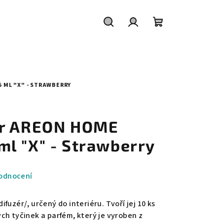
Hledat
Přihlášení
Nákupní
košík
 ML "X" - STRAWBERRY
ér AREON HOME
l "X" - Strawberry
odnocení
fuzér/, určený do interiéru. Tvoří jej 10 ks
ch tyčinek a parfém, který je vyroben z