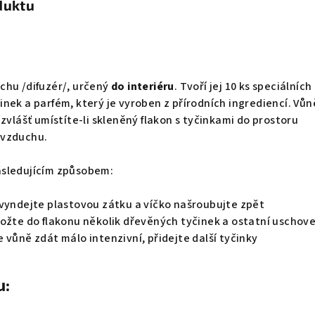
duktu
chu /difuzér/, určený
do interiéru
. Tvoří jej 10 ks speciálních
nek a parfém, který je vyroben z přírodních ingrediencí. Vů
zvlášť umístíte-li skleněný flakon s tyčinkami do prostoru
 vzduchu.
ásledujícím způsobem:
 vyndejte plastovou zátku a víčko našroubujte zpět
ožte do flakonu několik dřevěných tyčinek a ostatní uschove
 vůně zdát málo intenzivní, přidejte další tyčinky
u: