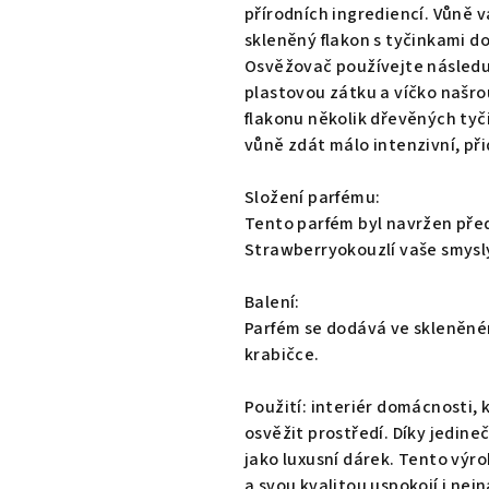
0,0
přírodních ingrediencí. Vůně v
z
skleněný flakon s tyčinkami d
5
Osvěžovač používejte následu
hvězdiček.
plastovou zátku a víčko našro
flakonu několik dřevěných tyč
vůně zdát málo intenzivní, přid
Složení parfému:
Tento parfém byl navržen pře
Strawberryokouzlí vaše smysly
Balení:
Parfém se dodává ve skleněném
krabičce.
Použití: interiér domácnosti,
osvěžit prostředí. Díky jedine
jako luxusní dárek. Tento výr
a svou kvalitou uspokojí i nej