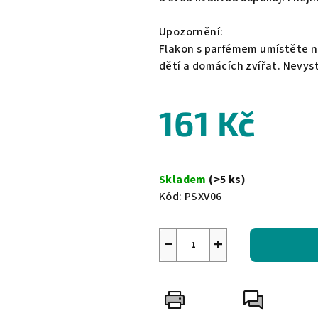
Upozornění:
Flakon s parfémem umístěte n
dětí a domácích zvířat. Nevy
161 Kč
Měrná
cena:
Skladem
(>5 ks)
Kód:
PSXV06
−
+