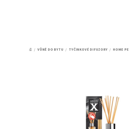
Přejít
na
obsah
/
VŮNĚ DO BYTU
/
TYČINKOVÉ DIFUZORY
/
HOME PE
DOMŮ