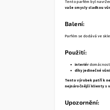
Tento parfém byl navrže
vaše smysly sladkou vůn
Balení:
Parfém se dodává ve skle
Použití:
interiér
domácnosti,
díky jedinečné vůn
Tento výrobek patří k n
nejnáročnější klienty s
Upozornění: