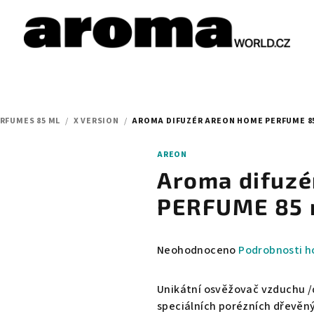
RFUMES 85 ML
/
X VERSION
/
AROMA DIFUZÉR AREON HOME PERFUME 85
AREON
Aroma difuz
PERFUME 85 m
Průměrné
Neohodnoceno
Podrobnosti h
hodnocení
produktu
Unikátní osvěžovač vzduchu /di
je
speciálních porézních dřevěný