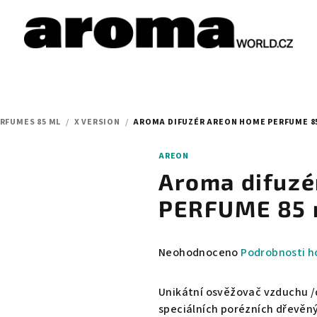
RFUMES 85 ML
/
X VERSION
/
AROMA DIFUZÉR AREON HOME PERFUME 85
AREON
Aroma difuz
PERFUME 85 m
Průměrné
Neohodnoceno
Podrobnosti h
hodnocení
produktu
Unikátní osvěžovač vzduchu /di
je
speciálních porézních dřevěný