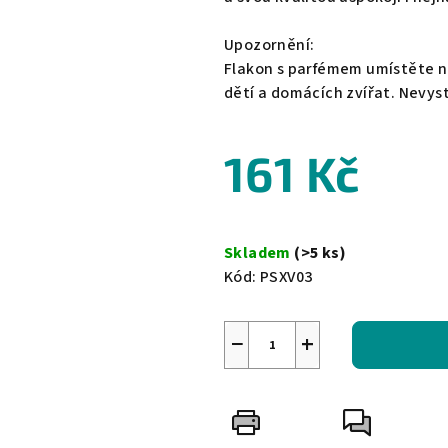
Upozornění:
Flakon s parfémem umístěte n
dětí a domácích zvířat. Nevy
161 Kč
Měrná
cena:
Skladem
(>5 ks)
Kód:
PSXV03
−
+