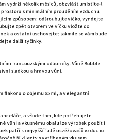
ám vydrží několik měsíců, obzvlášť umístíte-li
o prostoru s minimálním prouděním vzduchu.
jícím způsobem: odšroubujte víčko, vyndejte
ubujte zpět otvorem ve víčku vložte do
inek a ostatní uschovejte; jakmile se vám bude
ejte další tyčinky.
dními francouzskými odborníky. Vůně Bubble
ivní sladkou a hravou vůní.
 flakonu o objemu 85 ml, a v elegantní
 kanceláře, a všude tam, kde potřebujete
čné vůni a vkusnému obalu lze výrobek použít i
obek patří k nejvyšší řadě osvěžovačů vzduchu
náročnější klienty s vytříbeným vkusem.