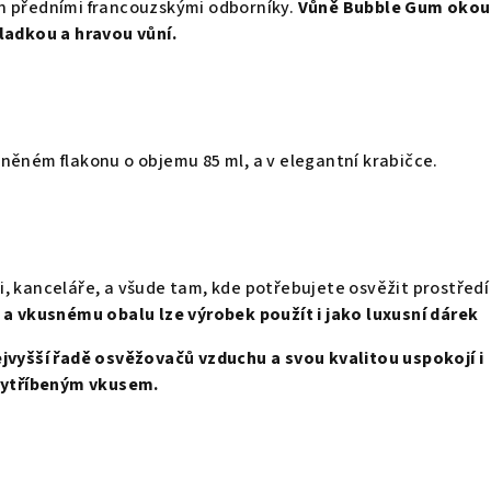
n předními francouzskými odborníky.
Vůně Bubble Gum okou
ladkou a hravou vůní.
něném flakonu o objemu 85 ml, a v elegantní krabičce.
 kanceláře, a všude tam, kde potřebujete osvěžit prostředí
i a vkusnému obalu lze výrobek použít i jako luxusní dárek
ejvyšší řadě osvěžovačů vzduchu a svou kvalitou uspokojí i
 vytříbeným vkusem.