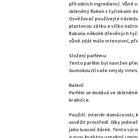
0,0
přírodních ingrediencí. Vůně v
z
skleněný flakon s tyčinkami d
5
Osvěžovač používejte následu
hvězdiček.
plastovou zátku a víčko našro
flakonu několik dřevěných tyč
vůně zdát málo intenzivní, přid
Složení parfému:
Tento parfém byl navržen pře
Gumokouzlí vaše smysly intenz
Balení:
Parfém se dodává ve skleněném
krabičce.
Použití: interiér domácnosti,
osvěžit prostředí. Díky jedine
jako luxusní dárek. Tento výr
a svou kvalitou uspokojí i nej