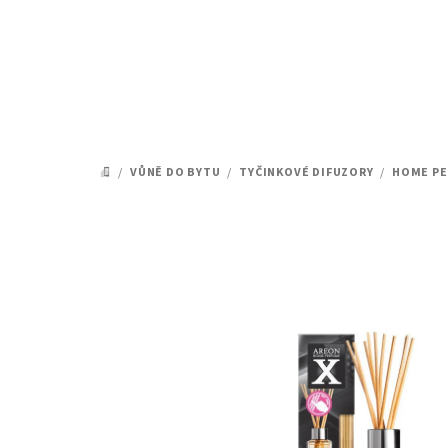
Přejít
na
obsah
/
VŮNĚ DO BYTU
/
TYČINKOVÉ DIFUZORY
/
HOME PE
DOMŮ