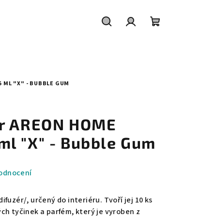
Hledat
Přihlášení
Nákupní
košík
 ML "X" - BUBBLE GUM
ér AREON HOME
l "X" - Bubble Gum
odnocení
fuzér/, určený do interiéru. Tvoří jej 10 ks
ch tyčinek a parfém, který je vyroben z