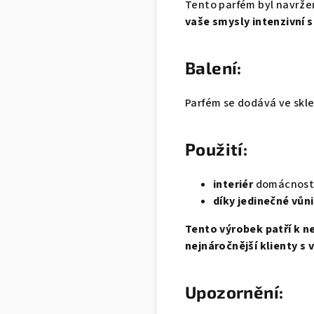
Tento parfém byl navrže
vaše smysly intenzivní s
Balení:
Parfém se dodává ve skle
Použití:
interiér
domácnosti,
díky jedinečné vůn
Tento výrobek patří k n
nejnáročnější klienty s
Upozornění: