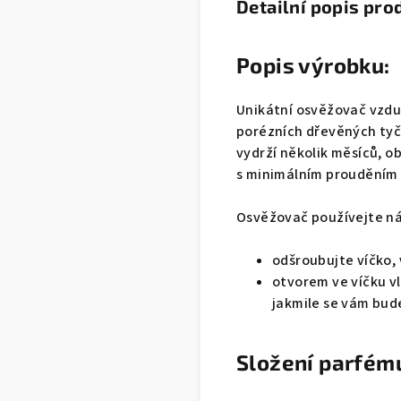
Detailní popis pro
Popis výrobku:
Unikátní osvěžovač vzdu
porézních dřevěných tyči
vydrží několik měsíců, ob
s minimálním prouděním
Osvěžovač používejte n
odšroubujte víčko,
otvorem ve víčku vl
jakmile se vám bude
Složení parfém