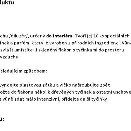
duktu
chu /difuzér/, určený
do interiéru
. Tvoří jej 10 ks speciálních
nek a parfém, který je vyroben z přírodních ingrediencí. Vů
zvlášť umístíte-li skleněný flakon s tyčinkami do prostoru
 vzduchu.
ásledujícím způsobem:
 vyndejte plastovou zátku a víčko našroubujte zpět
ožte do flakonu několik dřevěných tyčinek a ostatní uschove
 vůně zdát málo intenzivní, přidejte další tyčinky
u: