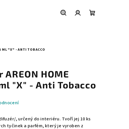
Hledat
Přihlášení
Nákupní
košík
 ML "X" - ANTI TOBACCO
ér AREON HOME
l "X" - Anti Tobacco
odnocení
fuzér/, určený do interiéru. Tvoří jej 10 ks
ch tyčinek a parfém, který je vyroben z