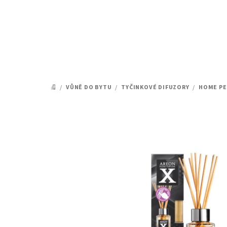
Přejít
na
obsah
/
VŮNĚ DO BYTU
/
TYČINKOVÉ DIFUZORY
/
HOME PE
DOMŮ