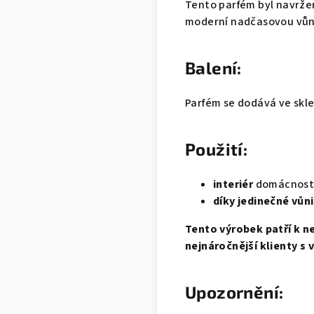
Tento parfém byl navrže
moderní nadčasovou vůn
Balení:
Parfém se dodává ve skle
Použití:
interiér
domácnosti,
díky jedinečné vůn
Tento výrobek patří k n
nejnáročnější klienty s
Upozornění: