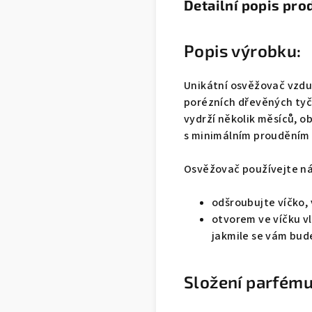
Detailní popis pro
Popis výrobku:
Unikátní osvěžovač vzdu
porézních dřevěných tyči
vydrží několik měsíců, ob
s minimálním prouděním
Osvěžovač používejte n
odšroubujte víčko,
otvorem ve víčku vl
jakmile se vám bude
Složení parfému