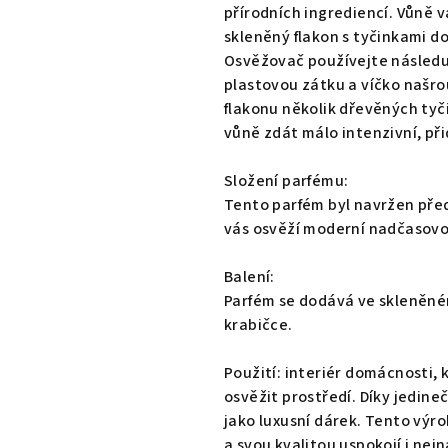
0,0
přírodních ingrediencí. Vůně v
z
skleněný flakon s tyčinkami d
5
Osvěžovač používejte následu
hvězdiček.
plastovou zátku a víčko našro
flakonu několik dřevěných tyč
vůně zdát málo intenzivní, přid
Složení parfému:
Tento parfém byl navržen pře
vás osvěží moderní nadčasovo
Balení:
Parfém se dodává ve skleněném
krabičce.
Použití: interiér domácnosti,
osvěžit prostředí. Díky jedine
jako luxusní dárek. Tento výr
a svou kvalitou uspokojí i nej