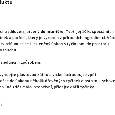
duktu
chu /difuzér/, určený
do interiéru
. Tvoří jej 10 ks speciálních
nek a parfém, který je vyroben z přírodních ingrediencí. Vů
zvlášť umístíte-li skleněný flakon s tyčinkami do prostoru
 vzduchu.
ásledujícím způsobem:
 vyndejte plastovou zátku a víčko našroubujte zpět
ožte do flakonu několik dřevěných tyčinek a ostatní uschove
 vůně zdát málo intenzivní, přidejte další tyčinky
: