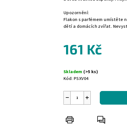
Upozornění:
Flakon s parfémem umístěte n
dětí a domácích zvířat. Nevy
161 Kč
Měrná
cena:
Skladem
(>5 ks)
Kód:
PSXV04
−
+