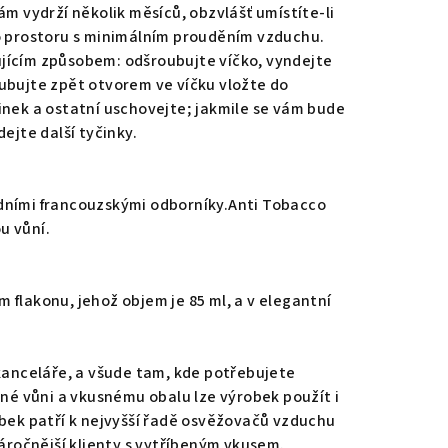
ám vydrží několik měsíců, obzvlášť umístíte-li
o prostoru s minimálním prouděním vzduchu.
jícím způsobem: odšroubujte víčko, vyndejte
ubujte zpět otvorem ve víčku vložte do
inek a ostatní uschovejte; jakmile se vám bude
ejte další tyčinky.
dními francouzskými odborníky.Anti Tobacco
u vůní.
 flakonu, jehož objem je 85 ml, a v elegantní
 kanceláře, a všude tam, kde potřebujete
čné vůni a vkusnému obalu lze výrobek použít i
obek patří k nejvyšší řadě osvěžovačů vzduchu
náročnější klienty s vytříbeným vkusem.