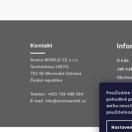
Z
á
Info
p
Kontakt
a
O nás
Aroma WORLD CZ s.r.o.
Suchardova 1687/1
t
Jak na
702 00 Moravská Ostrava
Obchod
í
Česká republika
Podmín
Používáme 
Kontak
Telefon: +420 734 488 584
pohodlné pr
E-mail:
info@aromaworld.cz
webu neustá
použitelnos
Nastaven