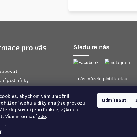
rmace pro vás
Sledujte nás
kupovat
U nás můžete platit kartou:
ní podmínky
ky ochrany osobních údajů
cookies, abychom Vám umožnili
ty
Odmítnout
ohlížení webu a díky analýze provozu
le zlepšovali jeho funkce, výkon a
t. Více informací
zde
.
í