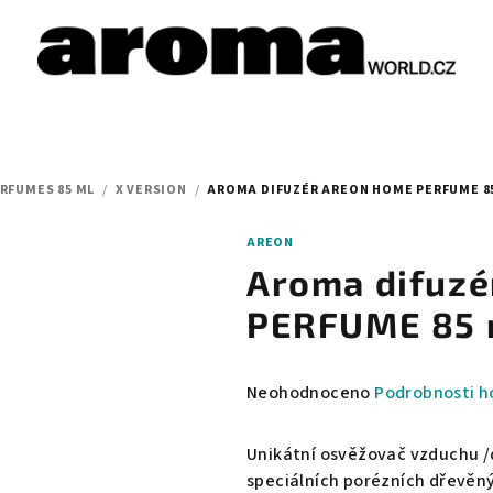
RFUMES 85 ML
/
X VERSION
/
AROMA DIFUZÉR AREON HOME PERFUME 85
AREON
Aroma difuz
PERFUME 85 m
Průměrné
Neohodnoceno
Podrobnosti h
hodnocení
produktu
Unikátní osvěžovač vzduchu /di
je
speciálních porézních dřevěný