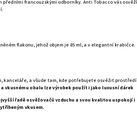
n předními francouzskými odborníky.
Anti Tobacco vás osvěž
í.
něném flakonu, jehož objem je 85 ml, a v elegantní krabičce.
 kanceláře, a všude tam, kde potřebujete osvěžit prostředí
i a vkusnému obalu lze výrobek použít i jako luxusní dárek
ejvyšší řadě osvěžovačů vzduchu a svou kvalitou uspokojí i
 vytříbeným vkusem.