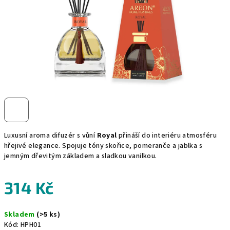
Luxusní aroma difuzér s vůní
Royal
přináší do interiéru atmosféru
hřejivé elegance. Spojuje tóny skořice, pomeranče a jablka s
jemným dřevitým základem a sladkou vanilkou.
314 Kč
Měrná
Skladem
(>5 ks)
cena:
Kód:
HPH01