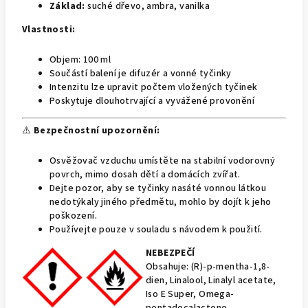
Základ:
suché dřevo, ambra, vanilka
Vlastnosti:
Objem: 100 ml
Součástí balení je difuzér a vonné tyčinky
Intenzitu lze upravit počtem vložených tyčinek
Poskytuje dlouhotrvající a vyvážené provonění
⚠️
Bezpečnostní upozornění:
Osvěžovač vzduchu umístěte na stabilní vodorovný
povrch, mimo dosah dětí a domácích zvířat.
Dejte pozor, aby se tyčinky nasáté vonnou látkou
nedotýkaly jiného předmětu, mohlo by dojít k jeho
poškození.
Používejte pouze v souladu s návodem k použití.
NEBEZPEČÍ
Obsahuje: (R)-p-mentha-1,8-
dien, Linalool, Linalyl acetate,
Iso E Super, Omega-