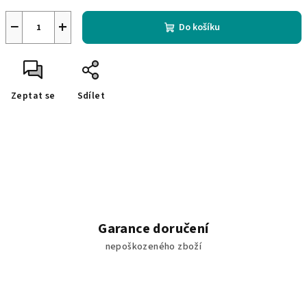
−
+
Do košíku
Zeptat se
Sdílet
Garance doručení
nepoškozeného zboží