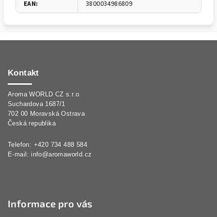
EAN
:
3800034986809
Z
á
p
Kontakt
a
Aroma WORLD CZ s.r.o.
t
Suchardova 1687/1
í
702 00 Moravská Ostrava
Česká republika
Telefon: +420 734 488 584
E-mail:
info@aromaworld.cz
Informace pro vás