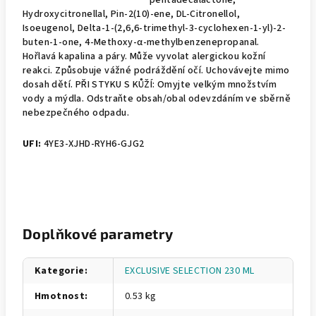
pentadecalactone,
Hydroxycitronellal, Pin-2(10)-ene, DL-Citronellol,
Isoeugenol, Delta-1-(2,6,6-trimethyl-3-cyclohexen-1-yl)-2-
buten-1-one, 4-Methoxy-α-methylbenzenepropanal.
Hořlavá kapalina a páry. Může vyvolat alergickou kožní
reakci. Způsobuje vážné podráždění očí. Uchovávejte mimo
dosah dětí. PŘI STYKU S KŮŽÍ: Omyjte velkým množstvím
vody a mýdla. Odstraňte obsah/obal odevzdáním ve sběrně
nebezpečného odpadu.
UFI:
4YE3-XJHD-RYH6-GJG2
Doplňkové parametry
Kategorie
:
EXCLUSIVE SELECTION 230 ML
Hmotnost
:
0.53 kg