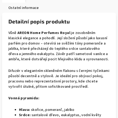
Ostatní informace
Detailní popis produktu
Vůně
AREON Home Perfumes Royal
je zosobněním
klasické elegance a pohodlí. Její složení působí jako luxusní
parfém pro domov – otevírá se svěžími tóny pomeranče a
jablka, které přecházejí do teplého srdce santalového
dřeva a jemného eukalyptu. Závěr patří sametové vanilce a
ambře, které dotvářejí pocit hřejivého klidu a vyrovnanosti.
Difuzér v elegantním skleněném flakonu s černými tyčinkami
působí decentně a stylově. Je ideální pro obývací pokoj,
pracovnu nebo reprezentativní prostory, kde chcete
vytvořit útulné, přitom sofistikované prostředí.
Vonná pyramida:
Hlava:
skořice, pomeranč, jablko
Srdce:
santalové dřevo, eukalyptus, vodní květy