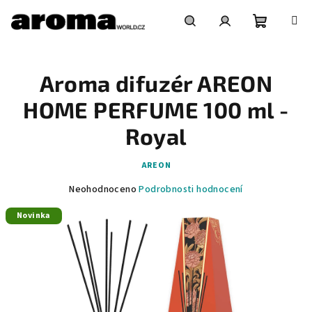
Přejít
na
obsah
Nákupní
Hledat
Přihlášení
Aroma difuzér AREON
košík
HOME PERFUME 100 ml -
Royal
AREON
Průměrné
Neohodnoceno
Podrobnosti hodnocení
hodnocení
Novinka
produktu
je
0,0
z
5
hvězdiček.