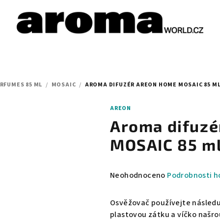
RFUMES 85 ML
/
MOSAIC
/
AROMA DIFUZÉR AREON HOME MOSAIC 85 ML
AREON
Aroma difuz
MOSAIC 85 ml
Průměrné
Neohodnoceno
Podrobnosti h
hodnocení
produktu
Osvěžovač používejte následu
je
plastovou zátku a víčko našro