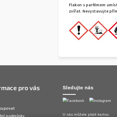
Flakon s parfémem umíst
zvířat. Nevystavujte př
rmace pro vás
Sledujte nás
kupovat
U nás můžete platit kartou:
ní podmínky