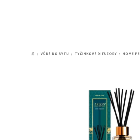
Přejít
na
obsah
/
VŮNĚ DO BYTU
/
TYČINKOVÉ DIFUZORY
/
HOME PE
DOMŮ