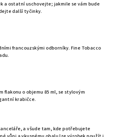
ek a ostatní uschovejte; jakmile se vám bude
ejte další tyčinky.
dními francouzskými odborníky. Fine Tobacco
adu.
 flakonu o objemu 85 ml, se stylovým
gantní krabičce.
 kanceláře, a všude tam, kde potřebujete
čné vůni a vkusnému obalu lze výrobek použít i