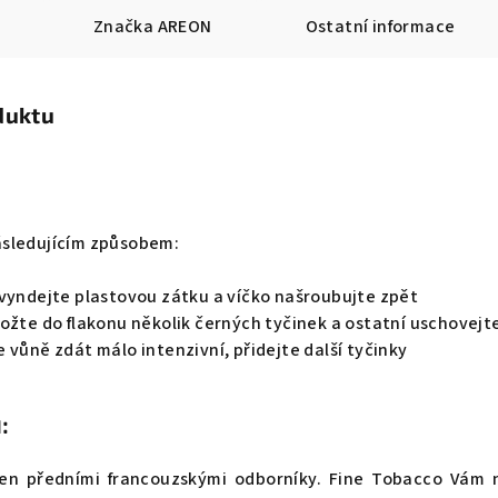
Značka
AREON
Ostatní informace
duktu
ásledujícím způsobem:
 vyndejte plastovou zátku a víčko našroubujte zpět
ožte do flakonu několik černých tyčinek a ostatní uschovejt
 vůně zdát málo intenzivní, přidejte další tyčinky
:
en předními francouzskými odborníky. Fine Tobacco Vám 