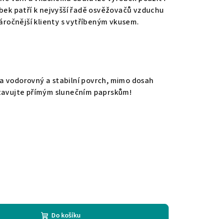
obek patří k nejvyšší řadě osvěžovačů vzduchu
náročnější klienty s vytříbeným vkusem.
a vodorovný a stabilní povrch, mimo dosah
stavujte přímým slunečním paprskům!
Do košíku