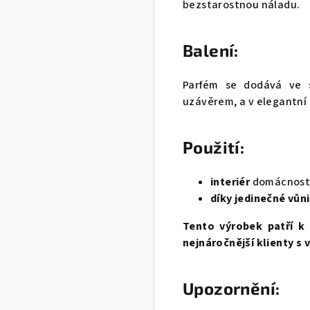
bezstarostnou náladu.
Balení:
Parfém se dodává ve 
uzávěrem, a v elegantní 
Použití:
interiér
domácnosti,
díky jedinečné vůn
Tento výrobek patří k 
nejnáročnější klienty s
Upozornění: