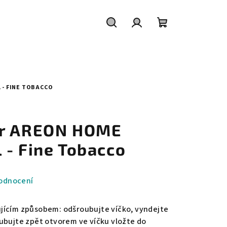
Hledat
Přihlášení
Nákupní
košík
 - FINE TOBACCO
ér AREON HOME
 - Fine Tobacco
odnocení
jícím způsobem: odšroubujte víčko, vyndejte
ubujte zpět otvorem ve víčku vložte do