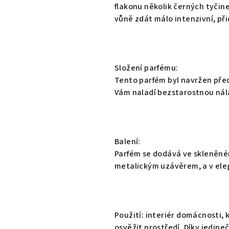
0,0
flakonu několik černých tyčin
z
vůně zdát málo intenzivní, přid
5
hvězdiček.
Složení parfému:
Tento parfém byl navržen pře
Vám naladí bezstarostnou nál
Balení:
Parfém se dodává ve skleněném
metalickým uzávěrem, a v ele
Použití: interiér domácnosti,
osvěžit prostředí. Díky jedine