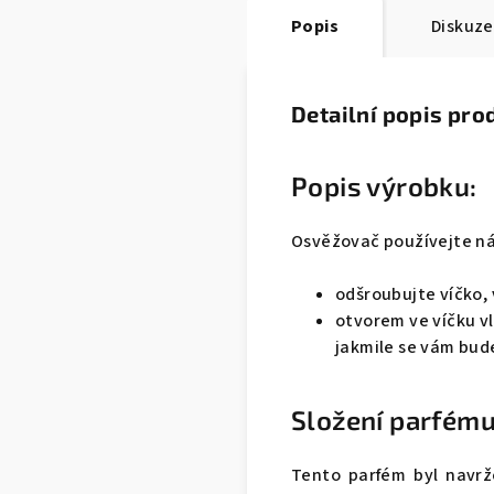
Popis
Diskuze
Detailní popis pro
Popis výrobku:
Osvěžovač používejte n
odšroubujte víčko,
otvorem ve víčku vl
jakmile se vám bude
Složení parfému
Tento parfém byl navrž