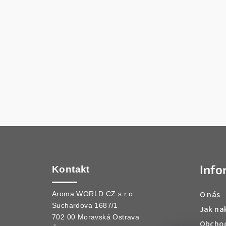
Z
á
Info
p
Kontakt
a
O nás
Aroma WORLD CZ s.r.o.
Suchardova 1687/1
t
Jak na
702 00 Moravská Ostrava
Obchod