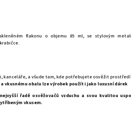
skleněném flakonu o objemu 85 ml, se stylovým metal
krabičce.
 kanceláře, a všude tam, kde potřebujete osvěžit prostředí
i a vkusnému obalu lze výrobek použít i jako luxusní dárek
nejvyšší řadě osvěžovačů vzduchu a svou kvalitou uspok
 vytříbeným vkusem.