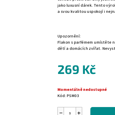
jako luxusní dárek. Tento výr
a svou kvalitou uspokojí i nej
Upozornění:
Flakon s parfémem umístěte n
dětí a domácích zvířat. Nevy
269 Kč
Měrná
cena:
Momentálně nedostupné
Kód:
PSM03
−
+