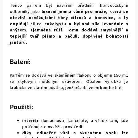
Tento parfém byl navržen předními francouzskými
odborníky jako
luxusní jemná vůně pro muže, která se
otevírá osvěžujícími tóny citrusů a borovice, a ty
doplňují silice eukalyptu a bylinná síla levandule s
anýzem, zjemněné růží. Tomu dodává smyslnější a
teplejší tvář pižmo a pačuli, doplněné bohatostí
jantaru.
Balení:
Parfém se dodává ve skleněném flakonu o objemu 150 ml,
se stylovým měděným uzávěrem. Obalem výrobku je
krabička ve zlatém odstínu, jenž působí velmi komfortně.
Použití:
interiér
domácnosti, kanceláře, a všude tam, kde
potřebujete osvěžit prostředí
díky jedinečné vůni a vkusnému obalu lze