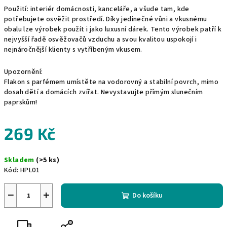
Použití: interiér domácnosti, kanceláře, a všude tam, kde
potřebujete osvěžit prostředí. Díky jedinečné vůni a vkusnému
obalu lze výrobek použít i jako luxusní dárek. Tento výrobek patří k
nejvyšší řadě osvěžovačů vzduchu a svou kvalitou uspokojí i
nejnáročnější klienty s vytříbeným vkusem.
Upozornění:
Flakon s parfémem umístěte na vodorovný a stabilní povrch, mimo
dosah dětí a domácích zvířat. Nevystavujte přímým slunečním
paprskům!
269 Kč
Měrná
Skladem
(>5 ks)
cena:
Kód:
HPL01
−
+
Do košíku