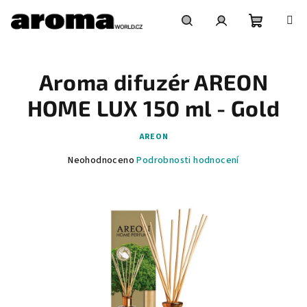
Přejít
na
obsah
Nákupní
Hledat
Přihlášení
Aroma difuzér AREON
košík
HOME LUX 150 ml - Gold
AREON
Průměrné
Neohodnoceno
Podrobnosti hodnocení
hodnocení
produktu
je
0,0
z
5
hvězdiček.