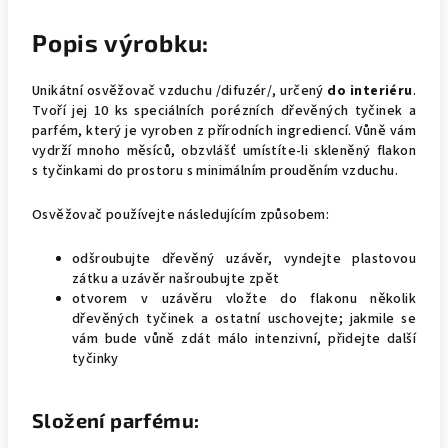
Popis výrobku:
Unikátní osvěžovač vzduchu /difuzér/, určený
do interiéru
.
Tvoří jej 10 ks speciálních porézních dřevěných tyčinek a
parfém, který je vyroben z přírodních ingrediencí. Vůně vám
vydrží mnoho měsíců, obzvlášť umístíte-li skleněný flakon
s tyčinkami do prostoru s minimálním prouděním vzduchu.
Osvěžovač používejte následujícím způsobem:
odšroubujte dřevěný uzávěr, vyndejte plastovou
zátku a uzávěr našroubujte zpět
otvorem v uzávěru vložte do flakonu několik
dřevěných tyčinek a ostatní uschovejte; jakmile se
vám bude vůně zdát málo intenzivní, přidejte další
tyčinky
Složení parfému: