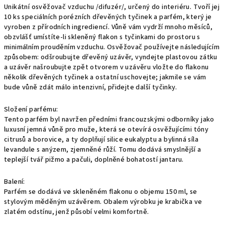
Unikátní osvěžovač vzduchu /difuzér/, určený do interiéru. Tvoří jej
10 ks speciálních porézních dřevěných tyčinek a parfém, který je
vyroben z přírodních ingrediencí. Vůně vám vydrží mnoho měsíců,
obzvlášť umístíte-li skleněný flakon s tyčinkami do prostoru s
minimálním prouděním vzduchu. Osvěžovač používejte následujícím
způsobem: odšroubujte dřevěný uzávěr, vyndejte plastovou zátku
a uzávěr našroubujte zpět otvorem v uzávěru vložte do flakonu
několik dřevěných tyčinek a ostatní uschovejte; jakmile se vám
bude vůně zdát málo intenzivní, přidejte další tyčinky.
Složení parfému:
Tento parfém byl navržen předními francouzskými odborníky jako
luxusní jemná vůně pro muže, která se otevírá osvěžujícími tóny
citrusů a borovice, a ty doplňují silice eukalyptu a bylinná síla
levandule s anýzem, zjemněné růží. Tomu dodává smyslnější a
teplejší tvář pižmo a pačuli, doplněné bohatostí jantaru.
Balení:
Parfém se dodává ve skleněném flakonu o objemu 150 ml, se
stylovým měděným uzávěrem. Obalem výrobku je krabička ve
zlatém odstínu, jenž působí velmi komfortně.