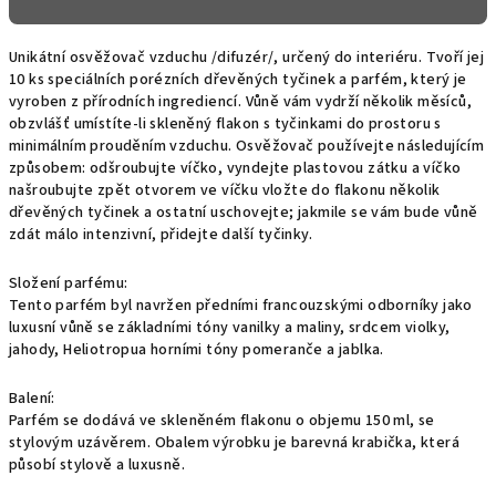
Unikátní osvěžovač vzduchu /difuzér/, určený do interiéru. Tvoří jej
10 ks speciálních porézních dřevěných tyčinek a parfém, který je
vyroben z přírodních ingrediencí. Vůně vám vydrží několik měsíců,
obzvlášť umístíte-li skleněný flakon s tyčinkami do prostoru s
minimálním prouděním vzduchu. Osvěžovač používejte následujícím
způsobem: odšroubujte víčko, vyndejte plastovou zátku a víčko
našroubujte zpět otvorem ve víčku vložte do flakonu několik
dřevěných tyčinek a ostatní uschovejte; jakmile se vám bude vůně
zdát málo intenzivní, přidejte další tyčinky.
Složení parfému:
Tento parfém byl navržen předními francouzskými odborníky jako
luxusní vůně se základními tóny vanilky a maliny, srdcem violky,
jahody, Heliotropua horními tóny pomeranče a jablka.
Balení:
Parfém se dodává ve skleněném flakonu o objemu 150 ml, se
stylovým uzávěrem. Obalem výrobku je barevná krabička, která
působí stylově a luxusně.