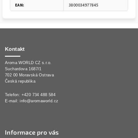
EAN
:
3800034977845
Z
á
p
Kontakt
a
Aroma WORLD CZ s.r.o.
t
Suchardova 1687/1
í
702 00 Moravská Ostrava
Česká republika
Telefon: +420 734 488 584
E-mail:
info@aromaworld.cz
Informace pro vás