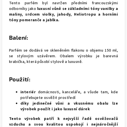
Tento parfém byl navržen předními francouzskými
odborníky jako
luxusní vůně se základními tóny vanilky a
maliny, srdcem violky, jahody, Heliotropu a horními
tóny pomeranče a jablka.
Balení:
Parfém se dodává ve skleněném flakonu o objemu 150 ml,
se stylovým uzávěrem. Obalem výrobku je barevná
krabička, která působí stylově a luxusně.
Použití:
interiér
domácnosti, kanceláře, a všude tam, kde
potřebujete osvěžit prostředí
díky jedinečné vůni a vkusnému obalu lze
výrobek použít i jako luxusní dárek
Tento výrobek patří k nejvyšší řadě osvěžovačů
vzduchu a svou kvalitou uspokojí i nejnáročnější