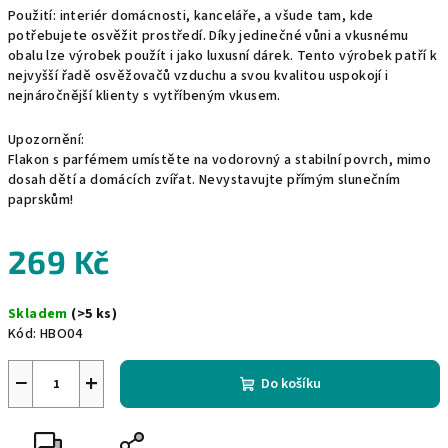
Použití: interiér domácnosti, kanceláře, a všude tam, kde
potřebujete osvěžit prostředí. Díky jedinečné vůni a vkusnému
obalu lze výrobek použít i jako luxusní dárek. Tento výrobek patří k
nejvyšší řadě osvěžovačů vzduchu a svou kvalitou uspokojí i
nejnáročnější klienty s vytříbeným vkusem.
Upozornění:
Flakon s parfémem umístěte na vodorovný a stabilní povrch, mimo
dosah dětí a domácích zvířat. Nevystavujte přímým slunečním
paprskům!
269 Kč
Měrná
Skladem
(>5 ks)
cena:
Kód:
HBO04
−
+
Do košíku