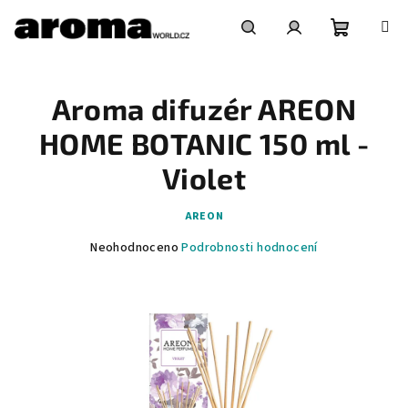
Přejít
na
obsah
Nákupní
Hledat
Přihlášení
Aroma difuzér AREON
košík
HOME BOTANIC 150 ml -
Violet
AREON
Průměrné
Neohodnoceno
Podrobnosti hodnocení
hodnocení
produktu
je
0,0
z
5
hvězdiček.