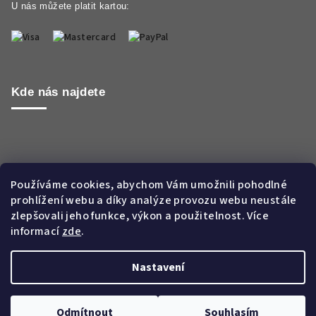
U nás můžete platit kartou:
Kde nás najdete
Používáme cookies, abychom Vám umožnili pohodlné
prohlížení webu a díky analýze provozu webu neustále
zlepšovali jeho funkce, výkon a použitelnost. Více
informací
zde
.
Nastavení
Copyright 2026
Aroma WORLD CZ s.r.o.
. Všechna práva
vyhrazena.
Odmítnout
Souhlasím