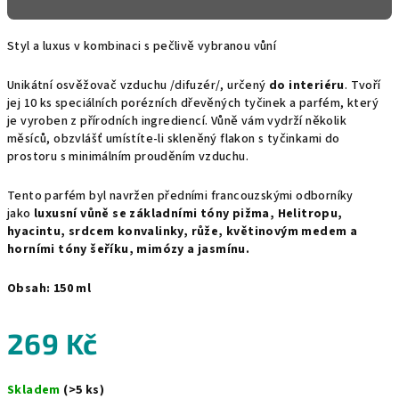
Styl a luxus v kombinaci s pečlivě vybranou vůní
Unikátní osvěžovač vzduchu /difuzér/, určený
do interiéru
. Tvoří
jej 10 ks speciálních porézních dřevěných tyčinek a parfém, který
je vyroben z přírodních ingrediencí. Vůně vám vydrží několik
měsíců, obzvlášť umístíte-li skleněný flakon s tyčinkami do
prostoru s minimálním prouděním vzduchu.
Tento parfém byl navržen předními francouzskými odborníky
jako
luxusní vůně se základními tóny pižma, Helitropu,
hyacintu, srdcem konvalinky, růže, květinovým medem a
horními tóny šeříku, mimózy a jasmínu.
Obsah: 150 ml
269 Kč
Měrná
Skladem
(>5 ks)
cena: