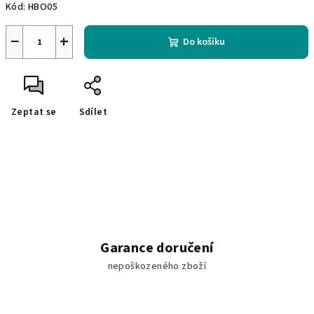
Kód:
HBO05
−
+
Do košíku
Zeptat se
Sdílet
Garance doručení
nepoškozeného zboží