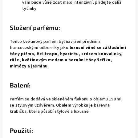
vám bude vůně zdát málo intenzivní, přidejte další
tyčinky
Složení parfému:
Tento květinový parfém byl navržen předními
francouzskými odborníky jako
luxusní vůně se základními
tóny pižma, Helitropu, hyacintu, srdcem konvalinky,
růže, květinovým medem a horními tóny šeříku,
mimózy a jasmínu.
Balení:
Parfém se dodává ve skleněném flakonu o objemu 150 ml,
se stylovým uzávěrem. Obalem výrobku je barevná
krabička, která působí stylově a luxusně.
Použití: