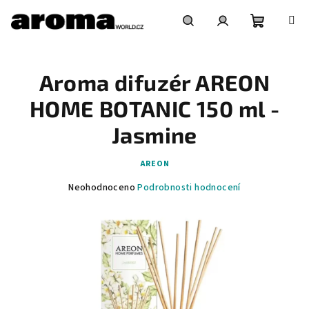
Přejít
na
obsah
Nákupní
Hledat
Přihlášení
Aroma difuzér AREON
košík
HOME BOTANIC 150 ml -
Jasmine
AREON
Průměrné
Neohodnoceno
Podrobnosti hodnocení
hodnocení
produktu
je
0,0
z
5
hvězdiček.