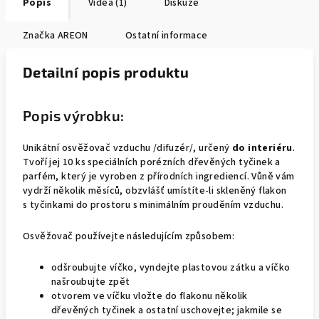
Popis
Videa (1)
Diskuze
Značka
AREON
Ostatní informace
Detailní popis produktu
Popis výrobku:
Unikátní osvěžovač vzduchu /difuzér/, určený
do interiéru
.
Tvoří jej 10 ks speciálních porézních dřevěných tyčinek a
parfém, který je vyroben z přírodních ingrediencí. Vůně vám
vydrží několik měsíců, obzvlášť umístíte-li skleněný flakon
s tyčinkami do prostoru s minimálním prouděním vzduchu.
Osvěžovač používejte následujícím způsobem:
odšroubujte víčko, vyndejte plastovou zátku a víčko
našroubujte zpět
otvorem ve víčku vložte do flakonu několik
dřevěných tyčinek a ostatní uschovejte; jakmile se