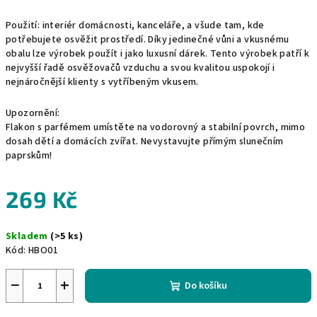
Použití: interiér domácnosti, kanceláře, a všude tam, kde
potřebujete osvěžit prostředí. Díky jedinečné vůni a vkusnému
obalu lze výrobek použít i jako luxusní dárek. Tento výrobek patří k
nejvyšší řadě osvěžovačů vzduchu a svou kvalitou uspokojí i
nejnáročnější klienty s vytříbeným vkusem.
Upozornění:
Flakon s parfémem umístěte na vodorovný a stabilní povrch, mimo
dosah dětí a domácích zvířat. Nevystavujte přímým slunečním
paprskům!
269 Kč
Měrná
Skladem
(>5 ks)
cena:
Kód:
HBO01
−
+
Do košíku