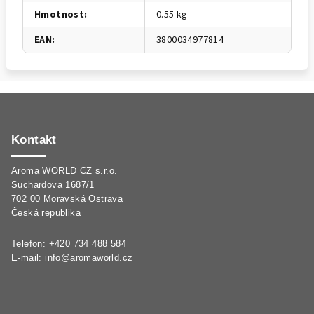
Hmotnost
:
0.55 kg
EAN
:
3800034977814
Z
á
p
Kontakt
a
Aroma WORLD CZ s.r.o.
t
Suchardova 1687/1
í
702 00 Moravská Ostrava
Česká republika
Telefon: +420 734 488 584
E-mail:
info@aromaworld.cz