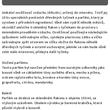
Unikátní osvěžovač vzduchu /difuzér/, určený do interiéru. Tvoří jej
10 ks speciálních porézních dřevěných tyčinek a parfém, který je
vyroben z přírodních ingrediencí. Vůně vám vydrží několik měsíců,
obzvlášť umístíte-li skleněný flakon s tyčinkami do prostoru s
minimálním prouděním vzduchu. Osvěžovač používejte následujícím
způsobem: odšroubujte víčko, vyndejte plastovou zátku a víčko
našroubujte zpět otvorem ve víčku vložte do flakonu několik
dřevěných tyčinek a ostatní uschovejte; jakmile se vám bude vůně
zdát málo intenzivní, přidejte další tyčinky.
Složení parfému:
Tento parfém byl navržen předními francouzskými odborníky jako
luxusní vůně se základními tóny suchého dřeva, mechu a pižma,
srdcem rajčatového listu, broskve a horními tóny ovoce,
grapefruitu, citrónu, mandarinky.
Balení:
Parfém se dodává ve skleněném flakonu o objemu 150 ml, se
stylovým uzávěrem. Obalem výrobku je barevná krabička, která
působí stylově a luxusně.