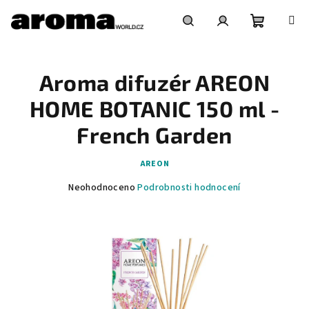
Přejít
na
obsah
Nákupní
Hledat
Přihlášení
Aroma difuzér AREON
košík
HOME BOTANIC 150 ml -
French Garden
AREON
Průměrné
Neohodnoceno
Podrobnosti hodnocení
hodnocení
produktu
je
0,0
z
5
hvězdiček.