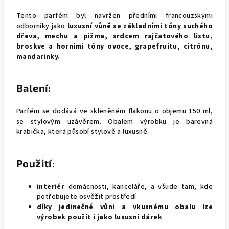
Tento parfém byl navržen předními francouzskými
odborníky jako
luxusní vůně se základními tóny suchého
dřeva, mechu a pižma, srdcem rajčatového listu,
broskve a horními tóny ovoce, grapefruitu, citrónu,
mandarinky.
Balení:
Parfém se dodává ve skleněném flakonu o objemu 150 ml,
se stylovým uzávěrem. Obalem výrobku je barevná
krabička, která působí stylově a luxusně.
Použití:
interiér
domácnosti, kanceláře, a všude tam, kde
potřebujete osvěžit prostředí
díky jedinečné vůni a vkusnému obalu lze
výrobek použít i jako luxusní dárek