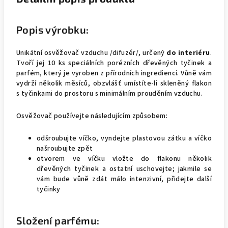
Popis výrobku:
Unikátní osvěžovač vzduchu /difuzér/, určený
do interiéru
.
Tvoří jej 10 ks speciálních porézních dřevěných tyčinek a
parfém, který je vyroben z přírodních ingrediencí. Vůně vám
vydrží několik měsíců, obzvlášť umístíte-li skleněný flakon
s tyčinkami do prostoru s minimálním prouděním vzduchu.
Osvěžovač používejte následujícím způsobem:
odšroubujte víčko, vyndejte plastovou zátku a víčko
našroubujte zpět
otvorem ve víčku vložte do flakonu několik
dřevěných tyčinek a ostatní uschovejte; jakmile se
vám bude vůně zdát málo intenzivní, přidejte další
tyčinky
Složení parfému: