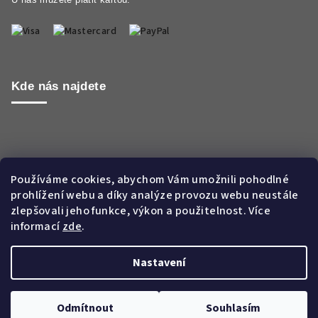
Kde nás najdete
Používáme cookies, abychom Vám umožnili pohodlné
prohlížení webu a díky analýze provozu webu neustále
zlepšovali jeho funkce, výkon a použitelnost. Více
informací
zde
.
Nastavení
Copyright 2026
Aroma WORLD CZ s.r.o.
. Všechna práva
vyhrazena.
Odmítnout
Souhlasím