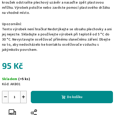
kroužek odstraňte plechový uzávěr a nasaďte zpět plastovou
mřížku. Výrobek položte nebo zavěste pomocí plastového držáku
na vhodné místo.
Upozornění:
Tento výrobek není hračka! Nedotýkejte se obsahu plechovky a ani
jej nejezte. Skladujte a používejte výrobek při teplotě od 5 °C do
30 °C. Nevystavujte osvěžovač přímému slunečnímu záření. Dbejte
na to, aby nedocházelo ke kontaktu osvěžovače vzduchu s
jakýmkoliv povrchem.
95 Kč
Měrná
Skladem
(>5 ks)
cena:
Kód:
AKB01
−
+
Do košíku