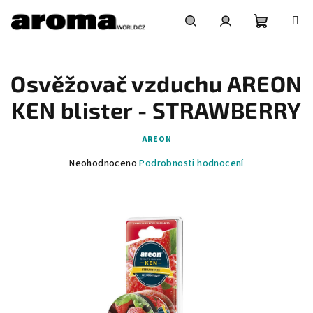
Přejít
na
obsah
Nákupní
Hledat
Přihlášení
Osvěžovač vzduchu AREON
košík
KEN blister - STRAWBERRY
AREON
Průměrné
Neohodnoceno
Podrobnosti hodnocení
hodnocení
produktu
je
0,0
z
5
hvězdiček.